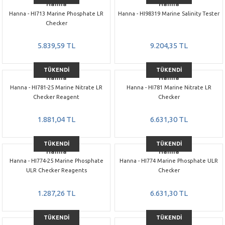
Hanna
Hanna
Hanna - HI713 Marine Phosphate LR
Hanna - HI98319 Marine Salinity Tester
Checker
5.839,59 TL
9.204,35 TL
TÜKENDİ
TÜKENDİ
Hanna
Hanna
Hanna - HI781-25 Marine Nitrate LR
Hanna - HI781 Marine Nitrate LR
Checker Reagent
Checker
1.881,04 TL
6.631,30 TL
TÜKENDİ
TÜKENDİ
Hanna
Hanna
Hanna - HI774-25 Marine Phosphate
Hanna - HI774 Marine Phosphate ULR
ULR Checker Reagents
Checker
1.287,26 TL
6.631,30 TL
TÜKENDİ
TÜKENDİ
Hanna
Hanna