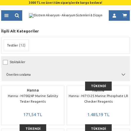
3000 TL ve üzeri tüm siparişlerde kargo bedava!
İlgili Alt Kategoriler
Testler
(12)
Stoktakiler
TÜKENDİ
Hanna
Hanna
Hanna - HI70024P Marine Salinity
Hanna - HI713-25 Marine Phosphate LR
Tester Reagents
Checker Reagents
171,54 TL
1.485,19 TL
TÜKENDİ
TÜKENDİ