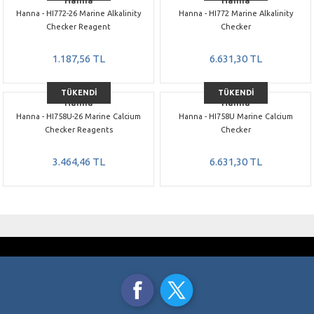
Hanna - HI772-26 Marine Alkalinity
Hanna - HI772 Marine Alkalinity
Checker Reagent
Checker
1.187,56 TL
6.631,30 TL
TÜKENDİ
TÜKENDİ
Hanna
Hanna
Hanna - HI758U-26 Marine Calcium
Hanna - HI758U Marine Calcium
Checker Reagents
Checker
3.464,46 TL
6.631,30 TL
GÜVENLİ ALIŞVERİŞ
ÜCRETSİZ KARGO
SSL 256 Bit Sertifikası
3000 TL ve üzeri alışverişlerde
TAKSİT İMKANI
AYNI GÜN KARGO
Kredi Kartı Ödemelerinde
Saat 15.00’a Kadar
ORJİNAL ÜRÜNLER
%100 Orjinal Ürün Garantisi