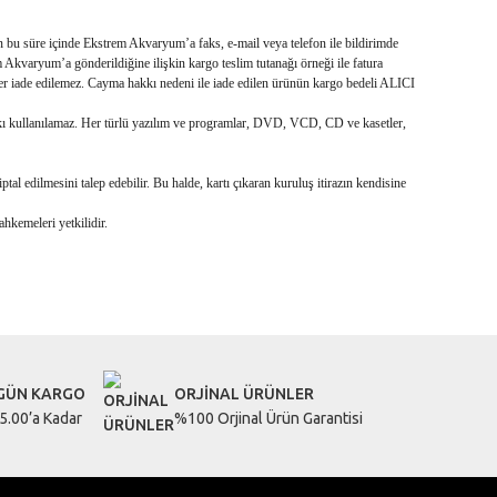
n bu süre içinde Ekstrem Akvaryum’a faks, e-mail veya telefon ile bildirimde
Akvaryum’a gönderildiğine ilişkin kargo teslim tutanağı örneği ile fatura
ler iade edilemez. Cayma hakkı nedeni ile iade edilen ürünün kargo bedeli ALICI
hakkı kullanılamaz. Her türlü yazılım ve programlar, DVD, VCD, CD ve kasetler,
tal edilmesini talep edebilir. Bu halde, kartı çıkaran kuruluş itirazın kendisine
kemeleri yetkilidir.
 GÜN KARGO
ORJİNAL ÜRÜNLER
5.00’a Kadar
%100 Orjinal Ürün Garantisi