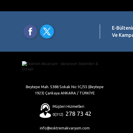
E-Bülteni
Ve Kampan
Beytepe Mah. 5388 Sokak No:1C/55 (Beytepe
1923) Çankaya ANKARA / TÜRKİYE
Müşteri Hizmetleri
278 73 42
0(312)
info@esktremakvaryum.com