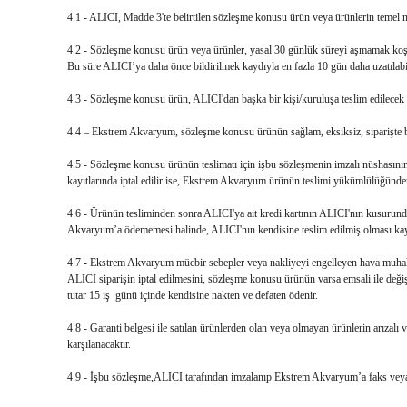
4.1 - ALICI, Madde 3'te belirtilen sözleşme konusu ürün veya ürünlerin temel nite
4.2 - Sözleşme konusu ürün veya ürünler, yasal 30 günlük süreyi aşmamak koşulu 
Bu süre ALICI’ya daha önce bildirilmek kaydıyla en fazla 10 gün daha uzatılabil
4.3 - Sözleşme konusu ürün, ALICI'dan başka bir kişi/kuruluşa teslim edilecek
4.4 – Ekstrem Akvaryum, sözleşme konusu ürünün sağlam, eksiksiz, siparişte beli
4.5 - Sözleşme konusu ürünün teslimatı için işbu sözleşmenin imzalı nüshasının
kayıtlarında iptal edilir ise, Ekstrem Akvaryum ürünün teslimi yükümlülüğünden
4.6 - Ürünün tesliminden sonra ALICI'ya ait kredi kartının ALICI'nın kusurunda
Akvaryum’a ödememesi halinde, ALICI'nın kendisine teslim edilmiş olması kayd
4.7 - Ekstrem Akvaryum mücbir sebepler veya nakliyeyi engelleyen hava muhale
ALICI siparişin iptal edilmesini, sözleşme konusu ürünün varsa emsali ile değişt
tutar 15 iş günü içinde kendisine nakten ve defaten ödenir.
4.8 - Garanti belgesi ile satılan ürünlerden olan veya olmayan ürünlerin arızal
karşılanacaktır.
4.9 - İşbu sözleşme,ALICI tarafından imzalanıp Ekstrem Akvaryum’a faks veya p