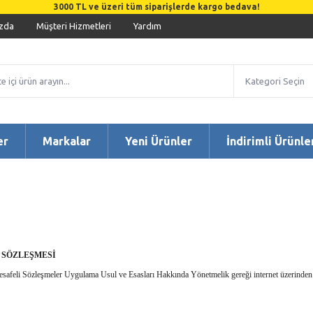
3000 TL ve üzeri tüm siparişlerde kargo bedava!
zda
Müşteri Hizmetleri
Yardım
er
Markalar
Yeni Ürünler
İndirimli Ürünle
Ş SÖZLEŞMESİ
afeli Sözleşmeler Uygulama Usul ve Esasları Hakkında Yönetmelik gereği internet üzerinden ge