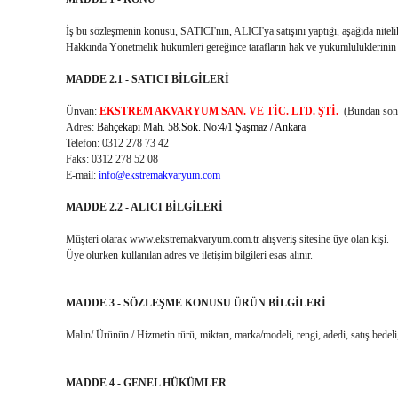
İş bu sözleşmenin konusu, SATICI'nın, ALICI'ya satışını yaptığı, aşağıda nitelik
Hakkında Yönetmelik hükümleri gereğince tarafların hak ve yükümlülüklerinin
MADDE 2.1 - SATICI BİLGİLERİ
Ünvan:
EKSTREM AKVARYUM SAN. VE TİC. LTD. ŞTİ.
(Bundan sonr
Adres:
Bahçekapı Mah. 58.Sok. No:4/1 Şaşmaz / Ankara
Telefon: 0312 278 73 42
Faks: 0312 278 52 08
E-mail:
info@ekstremakvaryum.com
MADDE 2.2 - ALICI BİLGİLERİ
Müşteri olarak www.ekstremakvaryum.com.tr alışveriş sitesine üye olan kişi.
Üye olurken kullanılan adres ve iletişim bilgileri esas alınır.
MADDE 3 - SÖZLEŞME KONUSU ÜRÜN BİLGİLERİ
Malın/ Ürünün / Hizmetin türü, miktarı, marka/modeli, rengi, adedi, satış bedeli
MADDE 4 - GENEL HÜKÜMLER