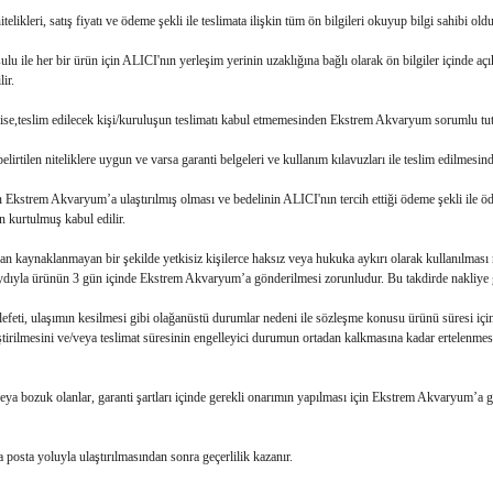
likleri, satış fiyatı ve ödeme şekli ile teslimata ilişkin tüm ön bilgileri okuyup bilgi sahibi ol
ile her bir ürün için ALICI'nın yerleşim yerinin uzaklığına bağlı olarak ön bilgiler içinde açık
ir.
 ise,teslim edilecek kişi/kuruluşun teslimatı kabul etmemesinden Ekstrem Akvaryum sorumlu tu
rtilen niteliklere uygun ve varsa garanti belgeleri ve kullanım kılavuzları ile teslim edilmesi
 Ekstrem Akvaryum’a ulaştırılmış olması ve bedelinin ALICI'nın tercih ettiği ödeme şekli ile 
 kurtulmuş kabul edilir.
n kaynaklanmayan bir şekilde yetkisiz kişilerce haksız veya hukuka aykırı olarak kullanılması 
ıyla ürünün 3 gün içinde Ekstrem Akvaryum’a gönderilmesi zorunludur. Bu takdirde nakliye gid
feti, ulaşımın kesilmesi gibi olağanüstü durumlar nedeni ile sözleşme konusu ürünü süresi iç
irilmesini ve/veya teslimat süresinin engelleyici durumun ortadan kalkmasına kadar ertelenmesi h
ı veya bozuk olanlar, garanti şartları içinde gerekli onarımın yapılması için Ekstrem Akvaryum’a
osta yoluyla ulaştırılmasından sonra geçerlilik kazanır.