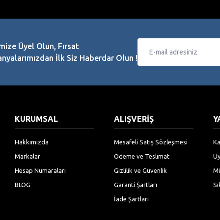
mize Üyel Olun, Fırsat
yalarımızdan İlk Siz Haberdar Olun !
KURUMSAL
ALIŞVERİŞ
Y
Hakkımızda
Mesafeli Satış Sözleşmesi
Ka
Markalar
Ödeme ve Teslimat
Üy
Hesap Numaraları
Gizlilik ve Güvenlik
Mü
BLOG
Garanti Şartları
Sı
İade Şartları