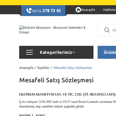
Anasayfa
Hakkımı
278 73 42
0(312)
Kategorilerimiz
Ürünl
Anasayfa
Sayfalar
Mesafeli Satış Sözleşmesi
Mesafeli Satış Sözleşmesi
EKSTREM AKVARYUM SAN. VE TİC. LTD. ŞTİ. MESAFELİ SATI
İş bu sözleşme 13.06.2003 tarih ve 25137 sayılı Resmi Gazetede yayınlanan Mes
düzenlenmiş olup, maddeler halinde aşağıdaki gibidir.
MADDE 1 - KONU