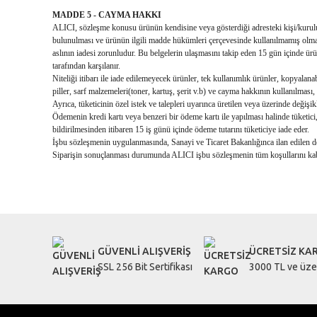
MADDE 5 - CAYMA HAKKI
ALICI, sözleşme konusu ürünün kendisine veya gösterdiği adresteki kişi/kuruluş
bulunulması ve ürünün ilgili madde hükümleri çerçevesinde kullanılmamış olması
aslının iadesi zorunludur. Bu belgelerin ulaşmasını takip eden 15 gün içinde ü
tarafından karşılanır.
Niteliği itibarı ile iade edilemeyecek ürünler, tek kullanımlık ürünler, kopyal
piller, sarf malzemeleri(toner, kartuş, şerit v.b) ve cayma hakkının kullanılma
Ayrıca, tüketicinin özel istek ve talepleri uyarınca üretilen veya üzerinde değişi
Ödemenin kredi kartı veya benzeri bir ödeme kartı ile yapılması halinde tüketici,
bildirilmesinden itibaren 15 iş günü içinde ödeme tutarını tüketiciye iade eder.
İşbu sözleşmenin uygulanmasında, Sanayi ve Ticaret Bakanlığınca ilan edilen 
Siparişin sonuçlanması durumunda ALICI işbu sözleşmenin tüm koşullarını kabu
GÜVENLİ ALIŞVERİŞ
ÜCRETSİZ KA
SSL 256 Bit Sertifikası
3000 TL ve üzer