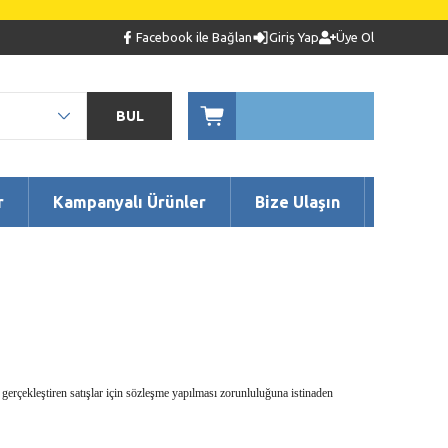
Facebook ile Bağlan
Giriş Yap
Üye Ol
BUL
r
Kampanyalı Ürünler
Bize Ulaşın
rçekleştiren satışlar için sözleşme yapılması zorunluluğuna istinaden