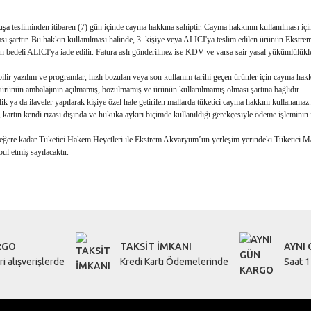
a tesliminden itibaren (7) gün içinde cayma hakkına sahiptir. Cayma hakkının kullanılması içi
 şarttır. Bu hakkın kullanılması halinde, 3. kişiye veya ALICI'ya teslim edilen ürünün Ekstrem 
rün bedeli ALICI'ya iade edilir. Fatura aslı gönderilmez ise KDV ve varsa sair yasal yükümlülük
anabilir yazılım ve programlar, hızlı bozulan veya son kullanım tarihi geçen ürünler için cayma 
sı, ürünün ambalajının açılmamış, bozulmamış ve ürünün kullanılmamış olması şartına bağlıdır.
klik ya da ilaveler yapılarak kişiye özel hale getirilen mallarda tüketici cayma hakkını kullanamaz.
 kartın kendi rızası dışında ve hukuka aykırı biçimde kullanıldığı gerekçesiyle ödeme işleminin ip
değere kadar Tüketici Hakem Heyetleri ile Ekstrem Akvaryum’un yerleşim yerindeki Tüketici Mah
l etmiş sayılacaktır.
RGO
TAKSİT İMKANI
AYNI
i alışverişlerde
Kredi Kartı Ödemelerinde
Saat 1