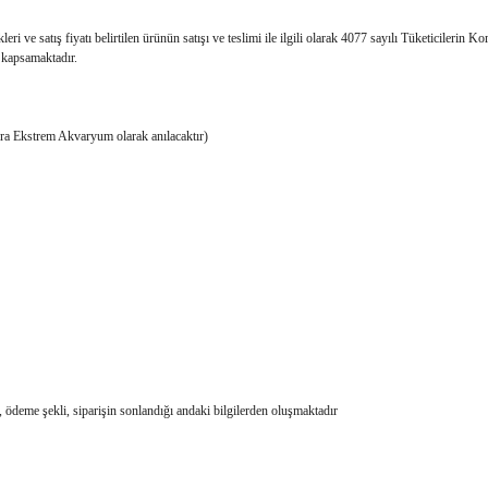
leri ve satış fiyatı belirtilen ürünün satışı ve teslimi ile ilgili olarak 4077 sayılı Tüketicil
 kapsamaktadır.
a Ekstrem Akvaryum olarak anılacaktır)
, ödeme şekli, siparişin sonlandığı andaki bilgilerden oluşmaktadır