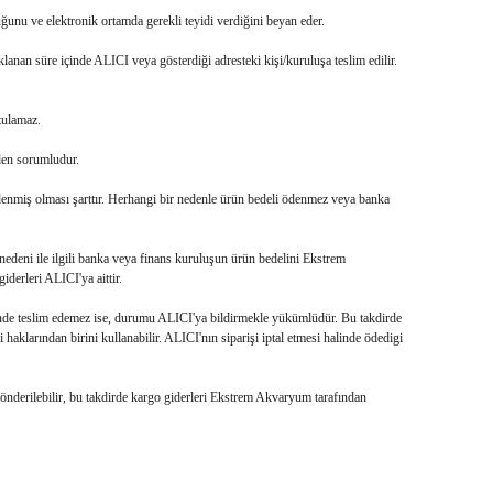
duğunu ve elektronik ortamda gerekli teyidi verdiğini beyan eder.
lanan süre içinde ALICI veya gösterdiği adresteki kişi/kuruluşa teslim edilir.
tulamaz.
nden sorumludur.
ödenmiş olması şarttır. Herhangi bir nedenle ürün bedeli ödenmez veya banka
nedeni ile ilgili banka veya finans kuruluşun ürün bedelini Ekstrem
erleri ALICI'ya aittir.
inde teslim edemez ise, durumu ALICI'ya bildirmekle yükümlüdür. Bu takdirde
aklarından birini kullanabilir. ALICI'nın siparişi iptal etmesi halinde ödedigi
 gönderilebilir, bu takdirde kargo giderleri Ekstrem Akvaryum tarafından