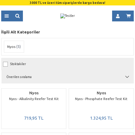
3000 TL ve üzeri tüm siparişlerde kargo bedava!
İlgili Alt Kategoriler
Nyos
(5)
Stoktakiler
Nyos
Nyos
Nyos - Alkalinity Reefer Test Kit
Nyos - Phosphate Reefer Test Kit
719,95 TL
1.324,95 TL