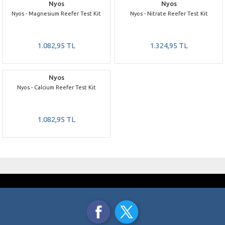
Nyos
Nyos
Nyos - Magnesium Reefer Test Kit
Nyos - Nitrate Reefer Test Kit
1.082,95 TL
1.324,95 TL
Nyos
Nyos - Calcium Reefer Test Kit
1.082,95 TL
GÜVENLİ ALIŞVERİŞ
ÜCRETSİZ KARGO
SSL 256 Bit Sertifikası
3000 TL ve üzeri alışverişlerde
TAKSİT İMKANI
AYNI GÜN KARGO
Kredi Kartı Ödemelerinde
Saat 15.00’a Kadar
ORJİNAL ÜRÜNLER
%100 Orjinal Ürün Garantisi