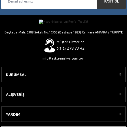
KAYIT OL
Gönder
Beytepe Mah. 5388 Sokak No:1C/55 (Beytepe 1923) Çankaya ANKARA / TÜRKİYE
Müşteri Hizmetleri
278 73 42
0(312)
info@esktremakvaryum.com
KURUMSAL
ALIŞVERİŞ
YARDIM