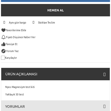
HEMEN AL
Aynı gün kargo
Stoktan Teslim
Fiyatı Düşünce Haber Ver
Tavsiye Et
Yorum Yaz
Karşılaştır
ÜRÜN AÇIKLAMASI
Nyos Magnesiym test kiti
Yaklaşık 50 test
YORUMLAR