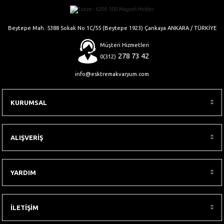
Gönder
Beytepe Mah. 5388 Sokak No:1C/55 (Beytepe 1923) Çankaya ANKARA / TÜRKİYE
Müşteri Hizmetleri
278 73 42
0(312)
info@esktremakvaryum.com
KURUMSAL
ALIŞVERİŞ
YARDIM
İLETİŞİM