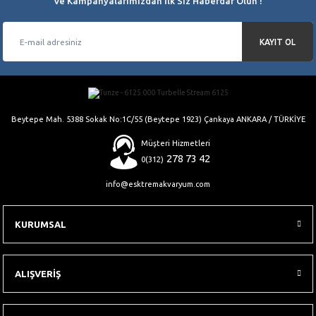
Ve Kampanyalarımızdan İlk Siz Haberdar Olun !
KAYIT OL
Gönder
Beytepe Mah. 5388 Sokak No:1C/55 (Beytepe 1923) Çankaya ANKARA / TÜRKİYE
Müşteri Hizmetleri
278 73 42
0(312)
info@esktremakvaryum.com
KURUMSAL
ALIŞVERİŞ