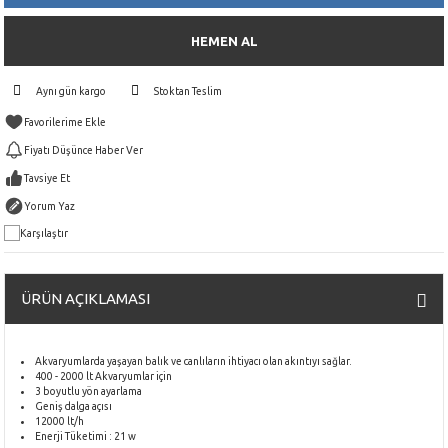
HEMEN AL
Aynı gün kargo
Stoktan Teslim
Fiyatı Düşünce Haber Ver
Tavsiye Et
Yorum Yaz
Karşılaştır
ÜRÜN AÇIKLAMASI
Akvaryumlarda yaşayan balık ve canlıların ihtiyacı olan akıntıyı sağlar.
400 - 2000 lt Akvaryumlar için
3 boyutlu yön ayarlama
Geniş dalga açısı
12000 lt/h
Enerji Tüketimi : 21 w