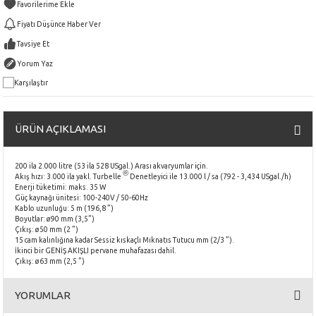
Fiyatı Düşünce Haber Ver
Tavsiye Et
Yorum Yaz
Karşılaştır
ÜRÜN AÇIKLAMASI
200 ila 2.000 litre (53 ila 528 USgal.) Arası akvaryumlar için.
®
Akış hızı: 3.000 ila yakl. Turbelle
Denetleyici ile 13.000 l / sa (792 - 3,434 USgal./h)
Enerji tüketimi: maks. 35 W
Güç kaynağı ünitesi: 100-240V / 50-60Hz
Kablo uzunluğu: 5 m (196,8 ”)
Boyutlar: ø90 mm (3,5”)
Çıkış: ø50 mm (2 ”)
15 cam kalınlığına kadar Sessiz kıskaçlı Mıknatıs Tutucu mm (2/3 ”).
İkinci bir GENİŞ AKIŞLI pervane muhafazası dahil.
Çıkış: ø63 mm (2,5 ”)
YORUMLAR