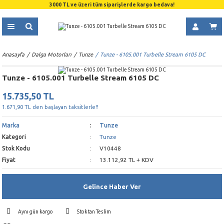
3000 TL ve üzeri tüm siparişlerde kargo bedava!
Anasayfa
Dalga Motorları
Tunze
Tunze - 6105.001 Turbelle Stream 6105 DC
Tunze - 6105.001 Turbelle Stream 6105 DC
15.735,50 TL
1.671,90 TL den başlayan taksitlerle!!
Marka
Tunze
Kategori
Tunze
Stok Kodu
V10448
Fiyat
13.112,92 TL + KDV
Gelince Haber Ver
Aynı gün kargo
Stoktan Teslim