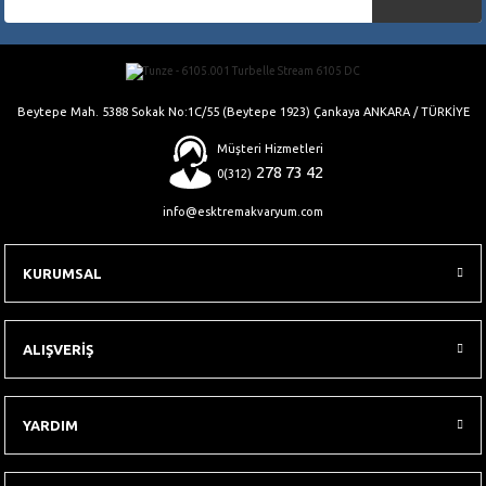
Gönder
Beytepe Mah. 5388 Sokak No:1C/55 (Beytepe 1923) Çankaya ANKARA / TÜRKİYE
Müşteri Hizmetleri
278 73 42
0(312)
info@esktremakvaryum.com
KURUMSAL
ALIŞVERİŞ
YARDIM