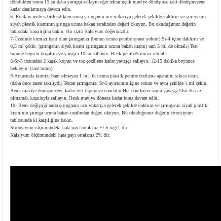
döndükten sonra 15 sn daha yavaşça sallayın eğer tekrar uçuk maviye dönüşürse taki dönüşmeyene
kadar damlatmaya devam edin.
6- Renk mavide sabitlendikten sonra şırınganın ucu yukarıya gelecek şekilde kaldırın ve şırınganın
siyah plastik kısmının şırınga ucuna bakan tarafından değeri okuyun. Bu okuduğunuz değerin
tablodaki karşılığına bakın. Bu sizin Kalsiyum değerinizdir.
7-Üzerinde kırmızı bant olan şırınganızı (bunun ucuna pembe aparat yoktur) Sr-4 içine daldırın ve
0,5 ml çekin. (şırınganın siyah kısmı (şırınganın ucuna bakan kısmı) tam 5 ml de olmalı) Test
tüpüne hepsini boşaltın ve yavaşca 10 sn sallayın. Renk pembe/kırmızı olmalı.
8-Sr-5 tozundan 2 kaşık koyun ve toz çözülene kadar yavaşça sallayın. 12-15 dakika boyunca
bekleyin. (saat tutun)
9-Arkasında kırmızı bant olmayan 1 ml lik ucuna plastik pembe dozlama aparatını sıkıca takın.
(daha önce zaten takılıydı) Tekrar şırınganızı Sr-3 ayıracının içine sokun ve aynı şekilde 1 ml çekin.
Renk maviye dönüşünceye kadar test tüpünüze damlatın.Her damladan sonra yavaşça20sn den az
olmamak koşuluyla sallayın. Renk maviye dönene kadar buna devam edin.
10- Renk değiştiği anda şırınganın ucu yukarıya gelecek şekilde kaldırın ve şırınganın siyah plastik
kısmının şırınga ucuna bakan tarafından değeri okuyun. Bu okuduğunuz değerin stronsiyum
tablosunda ki karşılığına bakın.
Stronsiyum ölçümündeki hata payı ortalama +/-5 mg/L dir
Kalsiyum ölçümündeki hata payı ortalama 2% dir.