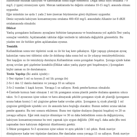
iskeletinde bulunan kalsiyum ve karbonattan sonra diğer elementtir. Doğal deniz suyu ortalama 7-9
mg/L (=ppm) stronsiyum içerir. Mercan tanklarında bu değerin ortalama 10-15 mg/L arasında olması
uygundur.
Eğer mümkün ise ayda 1 yada 2 kere (mercan büyümesine göre) ölçülmesi uygundur.
Deniz suyunda kalsiyum konsantrasyonu ortalama 400-450 mg/L arasındadır.Alkanite ise 8 dKH
ortalamasında olmalıdır.
Dikkat
Yanlış şırıngaların kullanımı ayıraçların birbirine karışmasına ve bozulmasına yol açabilir.Test yanlış
sonuçlar verrebilir. Açıklamadaki tablolar diğer testlerde ki tablolarla değişiklik gösterebilir. Bu
yüzden test ile birlikte gelen açıklamalara uyunuz.
Temizlik
Kullandıktan sonra test tüplerini sıcak su ile bir kaç kere çalkalayın. Eğer yapışıp çıkmayan ayıraç
kalıntıları varsa test tüblerini sirke ile doldurup daha sonra bol su ile yıkayıp temizleyebilirsiniz.
Test kaşığını su ile temizleyip durulayın.Kullandıktan sonra şırıngaları boşaltın. Şırınga içinde kalan
ayıraç sıvıları geri şişelerine konabilir.(Dikkat sakın yanlış şişeye geri boşaltmayın.) Şırıngalaro
hiçbir zaman su ile durulamayın.
Testin Yapılışı
(İki aralık içinde)
:
1-Test tüpüne 5 ml su koyun.(5 ml lik şırınga ile)
2-Sr-1 den 12 damla damlatın ve yavaşça 10 sn sallayın
3-Sr-2 tozndan 1 kaşık koyun. Yavaşça 5 sn sallayın. Renk pembe/kırmızı olmalıdır.
4-Üzerinde kırmızı bant olmayan 1 ml lik şıranganın ucuna plastik pembe dozlama aparatını sıkıca
takın. Sr-3 ayıracının içine sokun ve hava almayacak şekilde şırınganın siyah alt plastiği (şırınganın
ucuna bakan kısmı) 1 ml çizgisine gelene kadar sıvıdan çekin. Şırınganın iç siyah plastiği 1 ml
çizgisine geldiğinde içindeki sıvı ile arasında hava boşluğu olacaktır. Bunun nedeni ucuna takılan
pembe aparattır. Bu test sonucu etkilemez. Bunu test tüpüne dozlayın (hepsini boşaltın) ve 20 sn
yavaşça sallayın. Eğer renk mayiye dönmüşse ve 30 sn daha bekledikten sonra da değişmiyorsa,
kalsiyum konsantrasyonunuz bu testi yapmak için uygun değildir. (300 mg/L daha azdır.)Bu testi
yapmadan önce kalsiyum değerinizi düzeltmeniz gerekir.
5-Tekrar şırınganızı Sr-3 ayıracının içine sokun ve aynı şekilde 1 ml çekin. Renk maviye
dönüşünceye kadar test tüpünüze damlatın.Her damladan sonra yavaşça 15 sn sallayın. Renk maviye