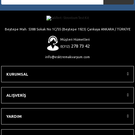
Gönder
Beytepe Mah. 5388 Sokak No:1C/55 (Beytepe 1923) Çankaya ANKARA / TÜRKİYE
Müşteri Hizmetleri
278 73 42
0(312)
info@esktremakvaryum.com
KURUMSAL
ALIŞVERİŞ
YARDIM