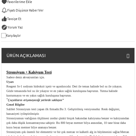
Fiyatı Düşünce Haber Ver
Tavsiye Et
Yorum Yaz
Karşılaştır
ÜRÜN AÇIKLAMASI
Stronsiyum + Kalsiyum Testi
Sadece deniz akvaryumları için.
Uyarı
Reagent Sr-1 sodyum hidroksit içerir ve aşındırıcıdır. Deri ile temas halinde bol su ile yıkayın.
Gözle temasında bol su ile yıkayın ve en yakın sağlık kuruluşuna başvurun. Yutma halinde
kusturmayın ve en yakın sağlık kuruluşuna başvurun.
"
Çoçukların erişemeyeceği yerlerde saklayın”
Genel Bilgiler
Salifert Stronsiyum testi yapan ilk firmadır.Bu 3. Geliştirilmiş versiyonudur. Renk değişimi,
hassasiyeti iyileştirilmiştir.
Stronsiyumun varlığının ölçülmesi zordur çünkü birçok bakımdan kalsiyuma benzer ve kalsiyumdan
çok daha düşük konsantrasyona sahiptir. Bu 800 beyaz mermer bilya arasından, 10 tane biraz daha
koyu beyaz mermer bilye aramaya benzer.
Stronsiyum çok önemli bir elementtir ve bir çok mercan ve kalkerli alg in büyümesini sağlar.Mercan