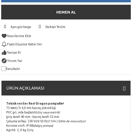
HEMEN AL
Aynı gün kargo
Stoktan Teslim
Fiyatı Düşünce Haber Ver
Tavsiye Et
Yorum Yaz
Karşılaştır
ÜRÜN AÇIKLAMASI
Teknik veriler Red-Dragon pompa8m³
75 Watt / h 4,0 mtr.basınç yüksekliği
PVC gri, vida bağlantılı
(inç veya metrik)
giriş tarafı 40 mm - basınç tarafı 32 mm
Çalışma voltajı: 230 Volt 50 Hz
(110V / 60Hz de mevcuttur)
Koruma sınıfı: IP 68
(dalgıç pompa)
Ağırlık: 5, 0 kg Giriş