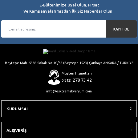
Ürün fiyatı diğer sitelerden daha pahalı.
E-Bültenimize Üyel Olun, Fırsat
Bu ürüne benzer farklı alternatifler olmalı.
Ve Kampanyalarımızdan İlk Siz Haberdar Olun !
KAYIT OL
Gönder
Beytepe Mah. 5388 Sokak No:1C/55 (Beytepe 1923) Çankaya ANKARA / TÜRKİYE
Müşteri Hizmetleri
278 73 42
0(312)
info@esktremakvaryum.com
KURUMSAL
ALIŞVERİŞ