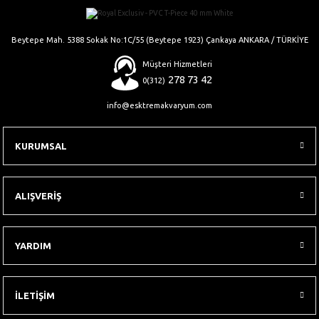
Gönder
Beytepe Mah. 5388 Sokak No:1C/55 (Beytepe 1923) Çankaya ANKARA / TÜRKİYE
Müşteri Hizmetleri
278 73 42
0(312)
info@esktremakvaryum.com
KURUMSAL
ALIŞVERİŞ
YARDIM
İLETİŞİM