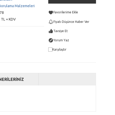
Borulama Malzemeleri
78
 TL + KDV
Fiyatı Düşünce Haber Ver
Tavsiye Et
Yorum Yaz
Karşılaştır
NERİLERİNİZ