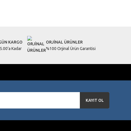
letebilirsiniz.
 GÜN KARGO
ORJİNAL ÜRÜNLER
5.00’a Kadar
%100 Orjinal Ürün Garantisi
KAYIT OL