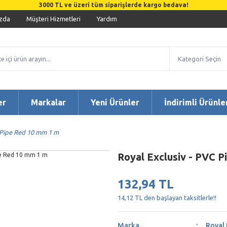
3000 TL ve üzeri tüm siparişlerde kargo bedava!
zda
Müşteri Hizmetleri
Yardım
er
Markalar
Yeni Ürünler
İndirimli Ürünle
 Pipe Red 10 mm 1 m
Royal Exclusiv - PVC 
132,94 TL
14,12 TL den başlayan taksitlerle!!
Marka
Royal 