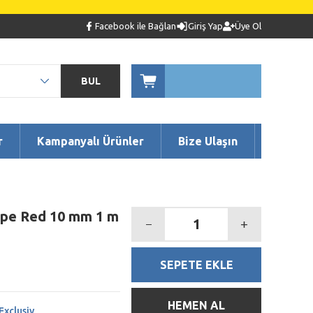
Facebook ile Bağlan
Giriş Yap
Üye Ol
BUL
r
Kampanyalı Ürünler
Bize Ulaşın
Pipe Red 10 mm 1 m
SEPETE EKLE
HEMEN AL
Exclusiv