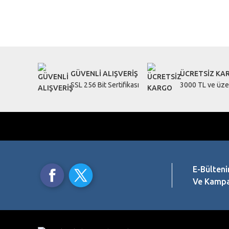
Bu ürünün fiyat bilgisi, resim, ürün açıklamalarında ve diğe
Görüş ve önerileriniz için teşekkür ederiz.
Ürün resmi kalitesiz, bozuk veya görüntülenemiyor.
Ürün açıklamasında eksik bilgiler bulunuyor.
GÜVENLİ ALIŞVERİŞ
ÜCRETSİZ KA
Ürün bilgilerinde hatalar bulunuyor.
SSL 256 Bit Sertifikası
3000 TL ve üzer
Ürün fiyatı diğer sitelerden daha pahalı.
Bu ürüne benzer farklı alternatifler olmalı.
E-Bülteni
Ve Kampan