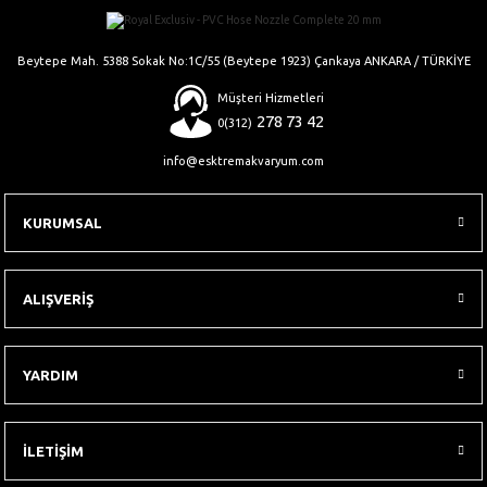
Gönder
Beytepe Mah. 5388 Sokak No:1C/55 (Beytepe 1923) Çankaya ANKARA / TÜRKİYE
Müşteri Hizmetleri
278 73 42
0(312)
info@esktremakvaryum.com
KURUMSAL
ALIŞVERİŞ
YARDIM
İLETİŞİM