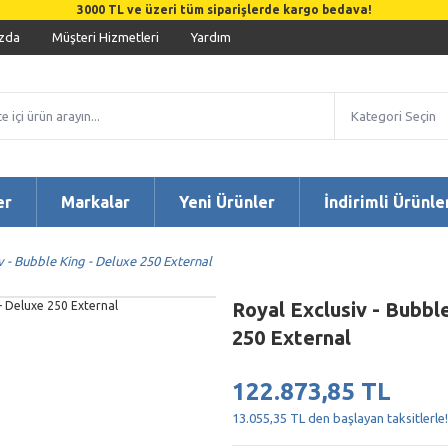
3000 TL ve üzeri tüm siparişlerde kargo bedava!
zda
Müşteri Hizmetleri
Yardım
er
Markalar
Yeni Ürünler
İndirimli Ürünle
v - Bubble King - Deluxe 250 External
Royal Exclusiv - Bubbl
250 External
122.873,85 TL
13.055,35 TL den başlayan taksitlerle!