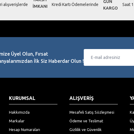
i alışverişlerde
Kredi Kartı Ödemelerinde
Saat 1
mize Üyel Olun, Fırsat
Gönder
yalarımızdan İlk Siz Haberdar Olun !
KURUMSAL
ALIŞVERİŞ
Y
Hakkımızda
Mesafeli Satış Sözleşmesi
Ka
Markalar
Ödeme ve Teslimat
Üy
Hesap Numaraları
Gizlilik ve Güvenlik
Mü