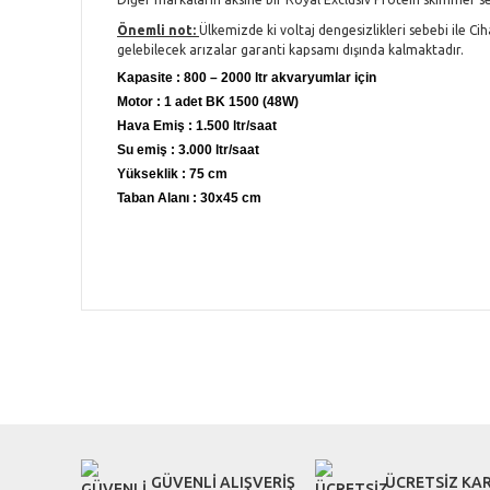
Önemli not:
Ülkemizde ki voltaj dengesizlikleri sebebi ile C
gelebilecek arızalar garanti kapsamı dışında kalmaktadır.
Kapasite : 800 – 2000 ltr akvaryumlar için
Motor : 1 adet BK 1500 (48W)
Hava Emiş : 1.500 ltr/saat
Su emiş : 3.000 ltr/saat
Yükseklik : 75 cm
Taban Alanı : 30x45 cm
Bu ürünün fiyat bilgisi, resim, ürün açıklamalarında ve diğe
Görüş ve önerileriniz için teşekkür ederiz.
Ürün resmi kalitesiz, bozuk veya görüntülenemiyor.
Ürün açıklamasında eksik bilgiler bulunuyor.
GÜVENLİ ALIŞVERİŞ
ÜCRETSİZ KA