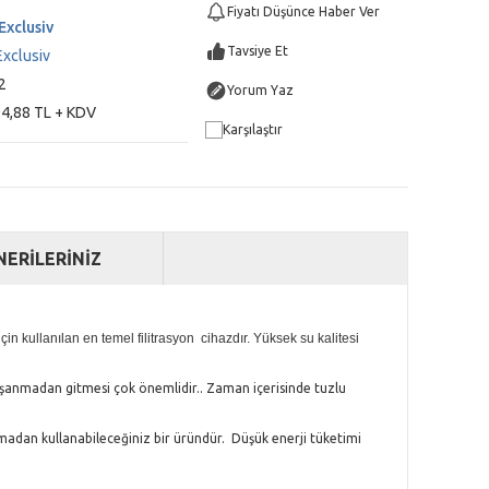
Fiyatı Düşünce Haber Ver
Exclusiv
Tavsiye Et
Exclusiv
2
Yorum Yaz
4,88 TL + KDV
Karşılaştır
NERİLERİNİZ
n kullanılan en temel filitrasyon cihazdır. Yüksek su kalitesi
yaşanmadan gitmesi çok önemlidir.. Zaman içerisinde tuzlu
amadan kullanabileceğiniz bir üründür. Düşük enerji tüketimi