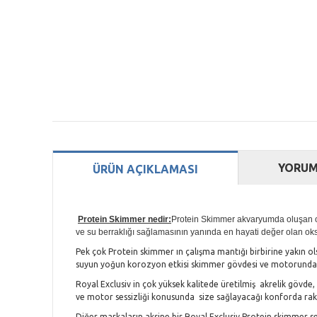
YORUM
ÜRÜN AÇIKLAMASI
Protein Skimmer nedir:
Protein Skimmer akvaryumda oluşan orga
ve su berraklığı sağlamasının yanında en hayati değer olan oksij
Pek çok Protein skimmer ın çalışma mantığı birbirine yakın ol
suyun yoğun korozyon etkisi skimmer gövdesi ve motorunda 
Royal Exclusiv in çok yüksek kalitede üretilmiş akrelik gövde
ve motor sessizliği konusunda size sağlayacağı konforda raki
Diğer markaların aksine bir Royal Exclusiv Protein skimmer