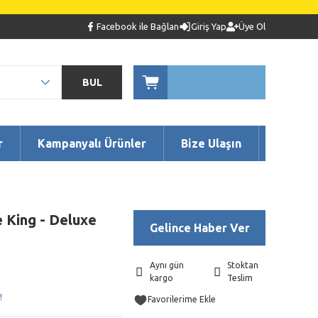
Facebook ile Bağlan
Giriş Yap
Üye Ol
BUL
r
Kampanyalı Ürünler
Bize Ulaşın
e King - Deluxe
Gelince Haber Ver
Aynı gün
Stoktan
kargo
Teslim
!