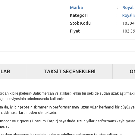
Marka
Royal 
Kategori
Royal 
Stok Kodu
10504
Fiyat
102.39
LAR
TAKSİT SEÇENEKLERİ
Ö
nik bileşkelerin(Balık mercan vs atıkları) etkin bir şekilde sudan uzaklaştırmak içi
en seviyesinin artırılmasında kullanılır.
sa da, iyi bir protein skimmer ın performansının uzun yıllar herhangi bir düşüş 
ciddi hasarlara neden olmaktadır.
, motor ve çırpıcısı (Titanum Carpit) sayesinde uzun yıllar performans kaybı yaş
psizdir.
 seçerken akvaryum hacminiz kadar modellere bakmanızı tavsiye ediyoruz.