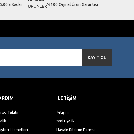
5.00’a Kadar
%100 Orjinal Ürün Garantisi
KAYIT OL
ARDIM
İLETİŞİM
rgo Takibi
İletişim
elik
Yeni Üyelik
şteri Hizmetleri
Havale Bildirim Formu