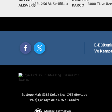
Ürün bilgilerinde hatalar bulunuyor.
SSL 256 Bit Sertifikası
3000 TL ve üzer
Ürün fiyatı diğer sitelerden daha pahalı.
Bu ürüne benzer farklı alternatifler olmalı.
E-Bülteni
Ve Kampan
Beytepe Mah. 5388 Sokak No:1C/55 (Beytepe
1923) Çankaya ANKARA / TÜRKİYE
Müşteri Hizmetleri