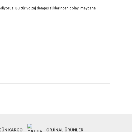
 ediyoruz. Bu tür voltaj dengesizliklerinden dolayı meydana
letebilirsiniz.
 GÜN KARGO
ORJİNAL ÜRÜNLER