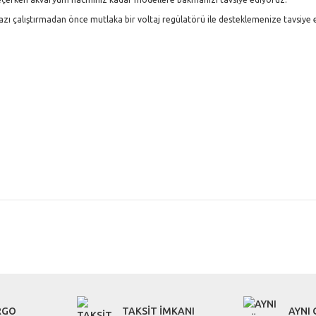
ihazı çalıştırmadan önce mutlaka bir voltaj regülatörü ile desteklemenize tavsiye
r konularda yetersiz gördüğünüz noktaları öneri formunu kullanarak tarafımıza i
Bu ürüne ilk yorumu siz yapın!
Yorum Yaz
RGO
TAKSİT İMKANI
AYNI