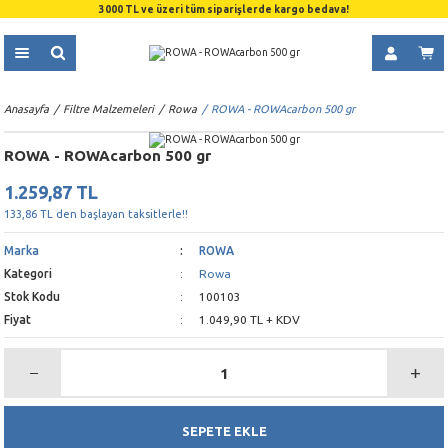
3000 TL ve üzeri tüm siparişlerde kargo bedava!
Anasayfa
Filtre Malzemeleri
Rowa
ROWA - ROWAcarbon 500 gr
ROWA - ROWAcarbon 500 gr
1.259,87 TL
133,86 TL den başlayan taksitlerle!!
Marka
ROWA
Kategori
Rowa
Stok Kodu
100103
Fiyat
1.049,90 TL + KDV
SEPETE EKLE