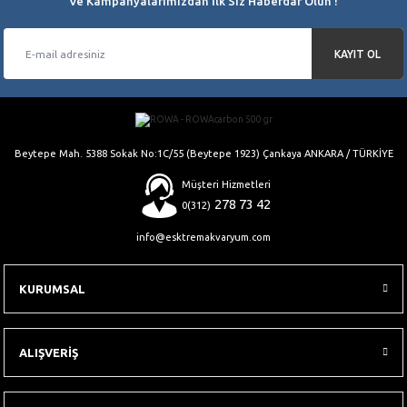
Ve Kampanyalarımızdan İlk Siz Haberdar Olun !
KAYIT OL
Gönder
Beytepe Mah. 5388 Sokak No:1C/55 (Beytepe 1923) Çankaya ANKARA / TÜRKİYE
Müşteri Hizmetleri
278 73 42
0(312)
info@esktremakvaryum.com
KURUMSAL
ALIŞVERİŞ