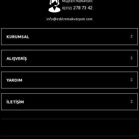
Müşteri Hizmetleri
278 73 42
0(312)
info@esktremakvaryum.com
KURUMSAL
ALIŞVERİŞ
YARDIM
İLETİŞİM