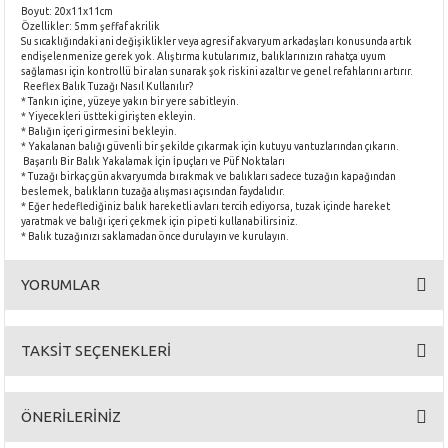
Boyut: 20x11x11cm
Özellikler: 5mm şeffaf akrilik
Su sıcaklığındaki ani değişiklikler veya agresif akvaryum arkadaşları konusunda artık
endişelenmenize gerek yok. Alıştırma kutularımız, balıklarınızın rahatça uyum
sağlaması için kontrollü bir alan sunarak şok riskini azaltır ve genel refahlarını artırır.
Reeflex Balık Tuzağı Nasıl Kullanılır?
* Tankın içine, yüzeye yakın bir yere sabitleyin.
* Yiyecekleri üstteki girişten ekleyin.
* Balığın içeri girmesini bekleyin.
* Yakalanan balığı güvenli bir şekilde çıkarmak için kutuyu vantuzlarından çıkarın.
Başarılı Bir Balık Yakalamak İçin İpuçları ve Püf Noktaları
* Tuzağı birkaç gün akvaryumda bırakmak ve balıkları sadece tuzağın kapağından
beslemek, balıkların tuzağa alışması açısından faydalıdır.
* Eğer hedeflediğiniz balık hareketli avları tercih ediyorsa, tuzak içinde hareket
yaratmak ve balığı içeri çekmek için pipeti kullanabilirsiniz.
* Balık tuzağınızı saklamadan önce durulayın ve kurulayın.
YORUMLAR
TAKSİT SEÇENEKLERİ
Bu ürüne ilk yorumu siz yapın!
ÖNERİLERİNİZ
Yorum Yaz