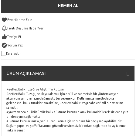
HEMEN AL
Fiyatı Düşünce Haber Ver
Tavsiye Et
Yorum Yaz
Karşılaştır
ÜRÜN AÇIKLAMASI
Reeflex Balık Tuzağı ve Alıştırma Kutusu
Reeflex Balık Tuzağı, balık yakalamak için etkili ve zahmetsiz bir yöntem arayan
akvaryum sahipleri için olağanüstü bir seçenektir. Kullanımı zahmetli olabilen
geleneksel balık tuzaklarının aksine, Reeflex balık tuzağı daha verimli bir tasarıma
sahiptir.
Aynı zamanda bu ürünümüz balık aliştırma kutusu olarak kullanılabilerek sizlere eşsiz
bir deneyim sağlamakta.
Alıştırma kutularımızla, yeni su canlılarınız için sorunsuz bir geçiş sağlayabilirsiniz.
Sağlam yapısı ve şeffaf tasarımı, güvenli ve stressiz bir ortam sağlarken kolay izleme
imkanı sunar.