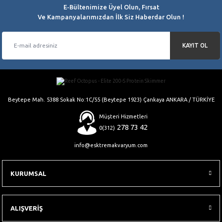
E-Bültenimize Üyel Olun, Fırsat
Bu ürüne benzer farklı alternatifler olmalı.
Ve Kampanyalarımızdan İlk Siz Haberdar Olun !
KAYIT OL
Gönder
Beytepe Mah. 5388 Sokak No:1C/55 (Beytepe 1923) Çankaya ANKARA / TÜRKİYE
Müşteri Hizmetleri
278 73 42
0(312)
info@esktremakvaryum.com
KURUMSAL
ALIŞVERİŞ