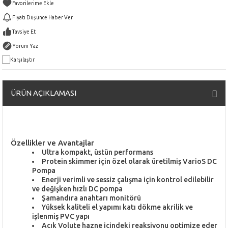
Fiyatı Düşünce Haber Ver
Tavsiye Et
Yorum Yaz
Karşılaştır
ÜRÜN AÇIKLAMASI
Özellikler ve Avantajlar
Ultra kompakt, üstün performans
Protein skimmer için özel olarak üretilmiş VarioS DC
Pompa
Enerji verimli ve sessiz çalışma için kontrol edilebilir
ve değişken hızlı DC pompa
Şamandıra anahtarı monitörü
Yüksek kaliteli el yapımı katı dökme akrilik ve
işlenmiş PVC yapı
Açık Volute hazne içindeki reaksiyonu optimize eder