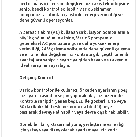
performans için en son değişken hızlı akış teknolojisine
sahip, kendi kontrol edilebilir VarioS skimmer
pompamız tarafından çalıştırılır. enerji verimliliği ve
daha güvenli operasyonlar.
Alternatif akım (AC) kullanan sirkülasyon pompalarının
büyük çoğunluğunun aksine, VarioS pompamız
geleneksel AC pompalara göre daha yüksek enerji
verimliliği, 24 V çalışma voltajında ​​daha güvenli çalışma
ve en önemlisi değişken hız kontrolü gibi çeşitli önemli
avantajlara sahiptir. sıyırıcıya giden hava ve su akışının
ideal karışımını ayarlayın.
Gelişmiş Kontrol
VarioS kontrolör ile kullanıcı, önceden ayarlanmış beş
hız ayarı arasından seçim yaparak akış hızı üzerinde
kontrole sahiptir; yanan beş LED ile gösterilir. 15 veya
60 dakikalık bir besleme modu da bir düğmeye
basılarak devreye alınabilir veya devre dışı bırakılabilir.
Dönebilen bir çıktı sarmal yönü, yerleştirme esnekliği
için yatay veya dikey olarak ayarlamaya izin verir.