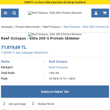
3000 TL ve üzeri tüm siparişlerde kargo bedava!
Anasayfa
Protein Skimmerlar
Reef Octopus
Reef Octopus - Elite 200-S Protein S
Reef Octopus - Elite 200-S Protein Skimmer
71.819,69 TL
7.630,84 TL den başlayan taksitlerle!!
Marka
Reef Octopus
Kategori
Reef Octopus
Stok Kodu
106146
Fiyat
59.849,74 TL + KDV
Gelince Haber Ver
Aynı gün kargo
Stoktan Teslim