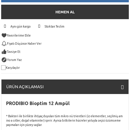
HEMEN AL
Aynı gün kargo
Stoktan Teslim
Fiyatı Düşünce Haber Ver
Tavsiye Et
Yorum Yaz
Karşılaştır
ÜRÜN AÇIKLAMASI
PRODIBIO Bioptim 12 Ampül
* Bakteri ile birlikte ihtiyaç duyulan tüm mikro nü trientleri (iz elementler, seçilmiş am
ino a sitler, doğal vitaminler) içerir. Ayrıca bitkilerin hücreler yoluyla seçici özümseme
yapmaları için yüzey sağlar.