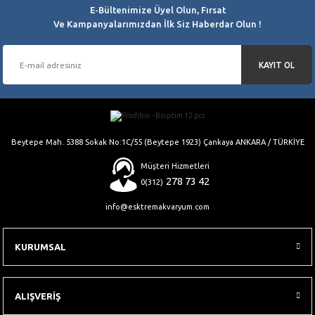
E-Bültenimize Üyel Olun, Fırsat
Bu ürüne benzer farklı alternatifler olmalı.
Ve Kampanyalarımızdan İlk Siz Haberdar Olun !
KAYIT OL
Gönder
Beytepe Mah. 5388 Sokak No:1C/55 (Beytepe 1923) Çankaya ANKARA / TÜRKİYE
Müşteri Hizmetleri
278 73 42
0(312)
info@esktremakvaryum.com
KURUMSAL
ALIŞVERİŞ