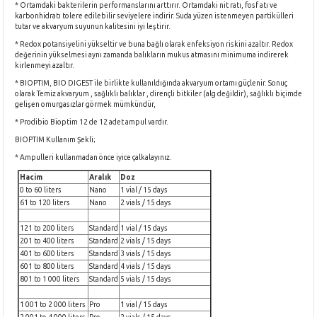
* Ortamdaki bakterilerin performanslarını arttırır. Ortamdaki nit ratı, fosf atı ve
karbonhidratı tolere edilebilir seviyelere indirir. Suda yüzen istenmeyen partikülleri
tutar ve akvaryum suyunun kalitesini iyi leştirir.
* Redox potansiyelini yükseltir ve buna bağlı olarak enfeksiyon riskini azaltır. Redox
değerinin yükselmesi aynı zamanda balıkların mukus atmasını minimuma indirerek
kirlenmeyi azaltır.
* BIOPTIM, BIO DIGEST ile birlikte kullanıldığında akvaryum ortamı güçlenir. Sonuç
olarak Temiz akvaryum , sağlıklı balıklar , dirençli bitkiler (alg değildir), sağlıklı biçimde
gelişen omurgasızlar görmek mümkündür,
* Prodibio Bioptim 12 de 12 adet ampul vardır.
BIOPTIM Kullanım Şekli;
* Ampulleri kullanmadan önce iyice çalkalayınız.
Hacim
Aralık
Doz
0 to 60 liters
Nano
1 vial / 15 days
61 to 120 liters
Nano
2 vials / 15 days
121 to 200 liters
Standard
1 vial / 15 days
201 to 400 liters
Standard
2 vials / 15 days
401 to 600 liters
Standard
3 vials / 15 days
601 to 800 liters
Standard
4 vials / 15 days
801 to 1 000 liters
Standard
5 vials / 15 days
1 001 to 2 000 liters
Pro
1 vial / 15 days