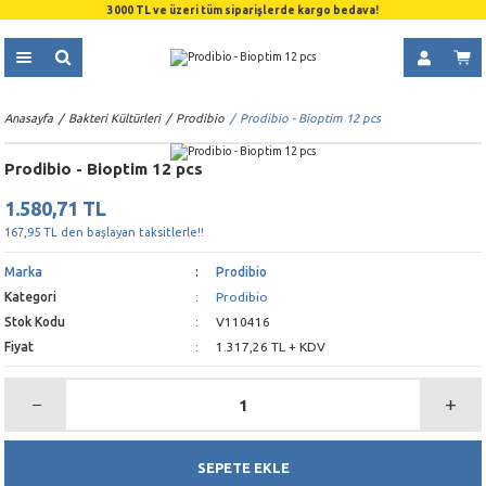
3000 TL ve üzeri tüm siparişlerde kargo bedava!
Anasayfa
Bakteri Kültürleri
Prodibio
Prodibio - Bioptim 12 pcs
Prodibio - Bioptim 12 pcs
1.580,71 TL
167,95 TL den başlayan taksitlerle!!
Marka
Prodibio
Kategori
Prodibio
Stok Kodu
V110416
Fiyat
1.317,26 TL + KDV
SEPETE EKLE