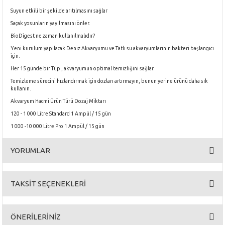
Suyun etkili bir şekilde arıtılmasını sağlar
Saçak yosunların yayılmasını önler.
BioDigest ne zaman kullanılmalıdır?
Yeni kurulum yapılacak Deniz Akvaryumu ve Tatlı su akvaryumlarının bakteri başlangıcı
için.
Her 15 günde bir Tüp , akvaryumun optimal temizliğini sağlar.
Temizleme sürecini hızlandırmak için dozları artırmayın, bunun yerine ürünü daha sık
kullanın.
Akvaryum Hacmi Ürün Türü Dozaj Miktarı
120 - 1 000 Litre Standard 1 Ampül / 15 gün
1 000 -10 000 Litre Pro 1 Ampül / 15 gün
YORUMLAR
TAKSİT SEÇENEKLERİ
Bu ürüne ilk yorumu siz yapın!
ÖNERİLERİNİZ
Yorum Yaz