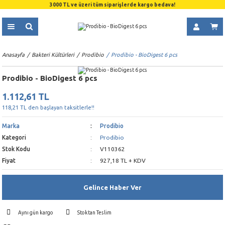
3000 TL ve üzeri tüm siparişlerde kargo bedava!
Anasayfa
Bakteri Kültürleri
Prodibio
Prodibio - BioDigest 6 pcs
Prodibio - BioDigest 6 pcs
1.112,61 TL
118,21 TL den başlayan taksitlerle!!
Marka
Prodibio
Kategori
Prodibio
Stok Kodu
V110362
Fiyat
927,18 TL + KDV
Gelince Haber Ver
Aynı gün kargo
Stoktan Teslim