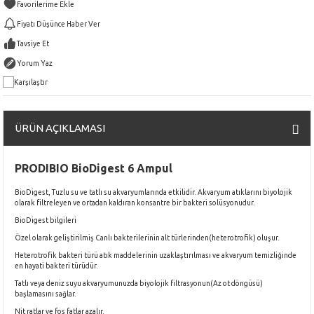
Fiyatı Düşünce Haber Ver
Tavsiye Et
Yorum Yaz
Karşılaştır
ÜRÜN AÇIKLAMASI
PRODIBIO BioDigest 6 Ampul
BioDigest, Tuzlu su ve tatlı su akvaryumlarında etkilidir. Akvaryum atıklarını biyolojik
olarak filtreleyen ve ortadan kaldıran konsantre bir bakteri solüsyonudur.
BioDigest bilgileri
Özel olarak geliştirilmiş Canlı bakterilerinin alt türlerinden(heterotrofik) oluşur.
Heterotrofik bakteri türü atık maddelerinin uzaklaştırılması ve akvaryum temizliğinde
en hayati bakteri türüdür.
Tatlı veya deniz suyu akvaryumunuzda biyolojik filtrasyonun(Az ot döngüsü)
başlamasını sağlar.
Nit ratlar ve fos fatlar azalır.