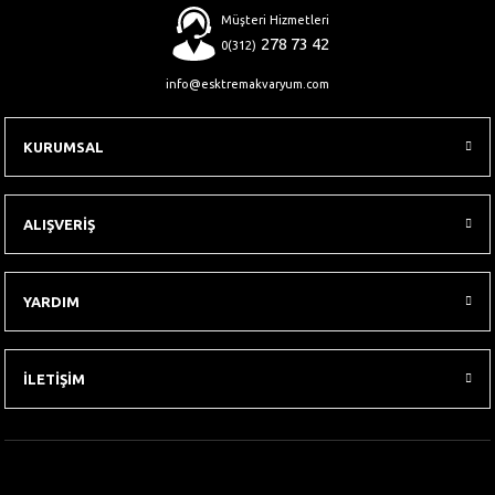
Müşteri Hizmetleri
278 73 42
0(312)
info@esktremakvaryum.com
KURUMSAL
ALIŞVERİŞ
YARDIM
İLETİŞİM