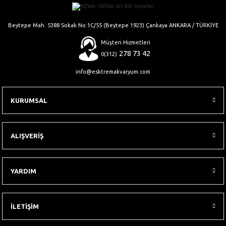
Gönder
Beytepe Mah. 5388 Sokak No:1C/55 (Beytepe 1923) Çankaya ANKARA / TÜRKİYE
Müşteri Hizmetleri
278 73 42
0(312)
info@esktremakvaryum.com
KURUMSAL
ALIŞVERİŞ
YARDIM
İLETİŞİM