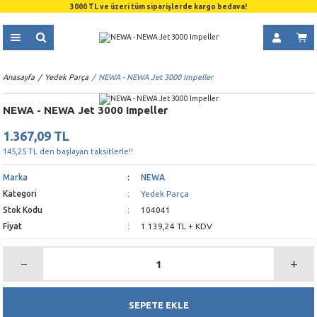
3000 TL ve üzeri tüm siparişlerde kargo bedava!
Anasayfa
Yedek Parça
NEWA - NEWA Jet 3000 Impeller
NEWA - NEWA Jet 3000 Impeller
1.367,09 TL
145,25 TL den başlayan taksitlerle!!
Marka
NEWA
Kategori
Yedek Parça
Stok Kodu
104041
Fiyat
1.139,24 TL + KDV
SEPETE EKLE