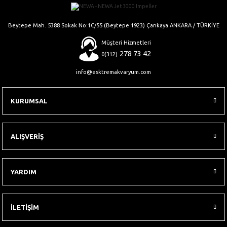
Gönder
Beytepe Mah. 5388 Sokak No:1C/55 (Beytepe 1923) Çankaya ANKARA / TÜRKİYE
Müşteri Hizmetleri
278 73 42
0(312)
info@esktremakvaryum.com
KURUMSAL
ALIŞVERİŞ
YARDIM
İLETİŞİM