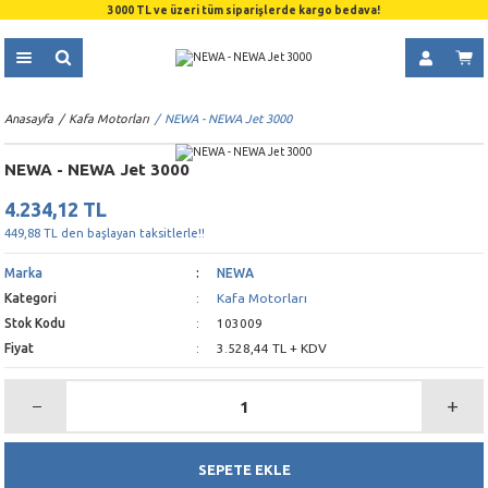
3000 TL ve üzeri tüm siparişlerde kargo bedava!
Anasayfa
Kafa Motorları
NEWA - NEWA Jet 3000
NEWA - NEWA Jet 3000
4.234,12 TL
449,88 TL den başlayan taksitlerle!!
Marka
NEWA
Kategori
Kafa Motorları
Stok Kodu
103009
Fiyat
3.528,44 TL + KDV
SEPETE EKLE