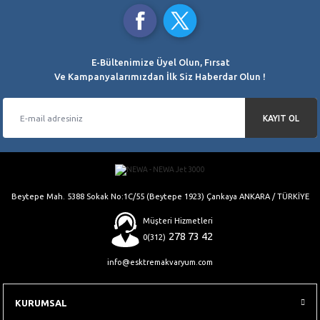
Kredi Kartı Ödemelerinde
Saat 15.00’a Kadar
Ürün açıklamasında eksik bilgiler bulunuyor.
ORJİNAL ÜRÜNLER
Ürün bilgilerinde hatalar bulunuyor.
%100 Orjinal Ürün Garantisi
Ürün fiyatı diğer sitelerden daha pahalı.
E-Bültenimize Üyel Olun, Fırsat
Bu ürüne benzer farklı alternatifler olmalı.
Ve Kampanyalarımızdan İlk Siz Haberdar Olun !
KAYIT OL
Gönder
Beytepe Mah. 5388 Sokak No:1C/55 (Beytepe 1923) Çankaya ANKARA / TÜRKİYE
Müşteri Hizmetleri
278 73 42
0(312)
info@esktremakvaryum.com
KURUMSAL