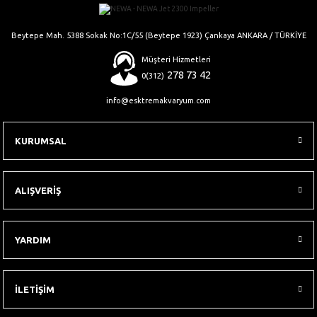
Gönder
Beytepe Mah. 5388 Sokak No:1C/55 (Beytepe 1923) Çankaya ANKARA / TÜRKİYE
Müşteri Hizmetleri
278 73 42
0(312)
info@esktremakvaryum.com
KURUMSAL
ALIŞVERİŞ
YARDIM
İLETİŞİM