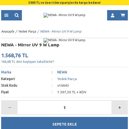
3000 TL ve üzeri tüm siparişlerde kargo bedava!
Anasayfa
Yedek Parça
NEWA - Mirror UV 9 W Lamp
NEWA - Mirror UV 9 W Lamp
1.568,76 TL
166,68 TL den başlayan taksitlerle!!
Marka
NEWA
Kategori
Yedek Parça
Stok Kodu
v10643
Fiyat
1.307,30 TL + KDV
SEPETE EKLE