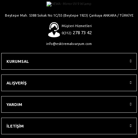
Gönder
Beytepe Mah. 5388 Sokak No:1C/55 (Beytepe 1923) Çankaya ANKARA / TÜRKİYE
Müşteri Hizmetleri
278 73 42
0(312)
info@esktremakvaryum.com
KURUMSAL
ALIŞVERİŞ
YARDIM
İLETİŞİM