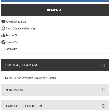
HEMEN AL
Fiyatı Düşünce Haber Ver
Tavsiye Et
Yorum Yaz
Karşılaştır
ÜRÜN AÇIKLAMASI
Newa - Mirror UV 9w için uygun yedek lamba.
YORUMLAR
TAKSİT SEÇENEKLERİ