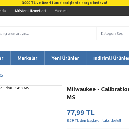
3000 TL ve üzeri tüm siparişlerde kargo bedava!
zda
Müşteri Hizmetleri
Yardım
er
Markalar
Yeni Ürünler
İndirimli Ürünle
MS
Milwaukee - Calibratio
MS
77,99 TL
8,29 TL den başlayan taksitlerle!!