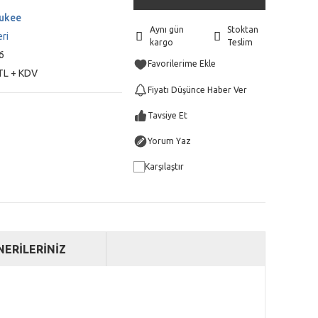
ukee
Aynı gün
Stoktan
eri
kargo
Teslim
6
TL + KDV
Fiyatı Düşünce Haber Ver
Tavsiye Et
Yorum Yaz
Karşılaştır
NERİLERİNİZ