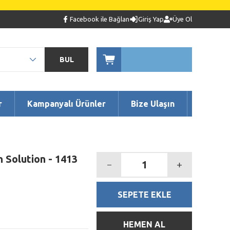
Facebook ile Bağlan
Giriş Yap
Üye Ol
BUL
r
Kampanyalı Ürünler
Bize Ulaşın
n Solution - 1413
SEPETE EKLE
HEMEN AL