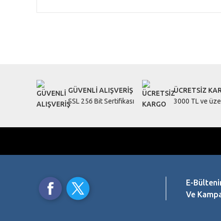
Bu ürünün fiyat bilgisi, resim, ürün açıklamalarında ve diğe
Görüş ve önerileriniz için teşekkür ederiz.
Ürün resmi kalitesiz, bozuk veya görüntülenemiyor.
Ürün açıklamasında eksik bilgiler bulunuyor.
GÜVENLİ ALIŞVERİŞ
ÜCRETSİZ KA
Ürün bilgilerinde hatalar bulunuyor.
SSL 256 Bit Sertifikası
3000 TL ve üzer
Ürün fiyatı diğer sitelerden daha pahalı.
Bu ürüne benzer farklı alternatifler olmalı.
E-Bülteni
Ve Kampan