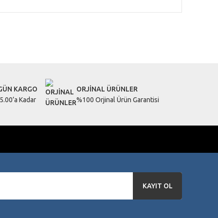
letebilirsiniz.
 GÜN KARGO
ORJİNAL ÜRÜNLER
5.00’a Kadar
%100 Orjinal Ürün Garantisi
KAYIT OL