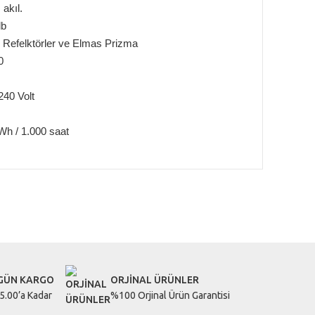
akıl.
db
 Refelktörler ve Elmas Prizma
0
240 Volt
Wh / 1.000 saat
letebilirsiniz.
 GÜN KARGO
ORJİNAL ÜRÜNLER
5.00’a Kadar
%100 Orjinal Ürün Garantisi