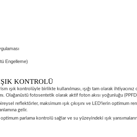
Uygulaması
ltü Engelleme)
IŞIK KONTROLÜ
m ışık kontrolüyle birlikte kullanılması, ışığı tam olarak ihtiyacınız 
mı.
Olağanüstü fotosentetik olarak aktif foton akısı yoğunluğu (PPFD
bireysel reflektörler, maksimum ışık çıkışını ve LED'lerin optimum ren
nlamına gelir.
 optimum parlama kontrolü sağlar ve su yüzeyindeki ışık yansımaların