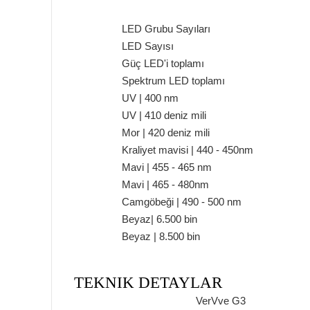
LED Grubu Sayıları
LED Sayısı
Güç LED'i toplamı
Spektrum LED toplamı
UV |
400 nm
UV |
410 deniz mili
Mor |
420 deniz mili
Kraliyet mavisi |
440 - 450nm
Mavi |
455 - 465 nm
Mavi |
465 - 480nm
Camgöbeği |
490 - 500 nm
Beyaz|
6.500 bin
Beyaz |
8.500 bin
TEKNIK DETAYLAR
VerVve G3