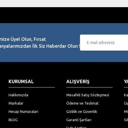
mize Üyel Olun, Fırsat
Gönder
yalarımızdan İlk Siz Haberdar Olun !
KURUMSAL
ALIŞVERİŞ
Y
Hakkımızda
Mesafeli Satış Sözleşmesi
Ka
Markalar
Ödeme ve Teslimat
Üy
Hesap Numaraları
Gizlilik ve Güvenlik
Mü
BLOG
Garanti Şartları
Sı