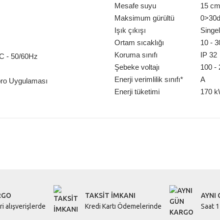
Mesafe suyu
15 cm 
Maksimum gürültü
0>30
Işık çıkışı
Singel
Ortam sıcaklığı
10 - 3
Koruma sınıfı
IP 32
C - 50/60Hz
Şebeke voltajı
100 - 
Enerji verimlilik sınıfı*
A
 pro Uygulaması
Enerji tüketimi
170 k
r konularda yetersiz gördüğünüz noktaları öneri formunu kullanarak tarafımıza i
Bu ürüne ilk yorumu siz yapın!
Yorum Yaz
RGO
TAKSİT İMKANI
AYNI
i alışverişlerde
Kredi Kartı Ödemelerinde
Saat 1