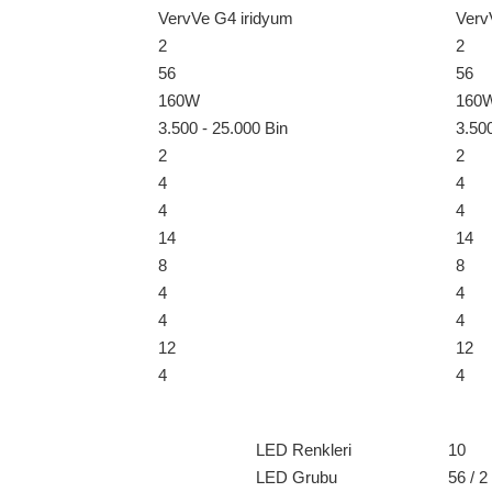
VervVe G4 iridyum
Verv
2
2
56
56
160W
160
3.500 - 25.000 Bin
3.500
2
2
4
4
4
4
14
14
8
8
4
4
4
4
12
12
4
4
LED Renkleri
10
LED Grubu
56 / 2