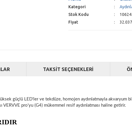
Kategori
Aydınl
Stok Kodu
10624
Fiyat
32.037
LAR
TAKSİT SEÇENEKLERİ
Ö
üksek güçlü LED'ler ve tekdüze, homojen aydınlatmayla akvaryum bilim
ması VERVVE pro'yu (G4) mükemmel resif aydınlatması haline getirir.
RIDIR