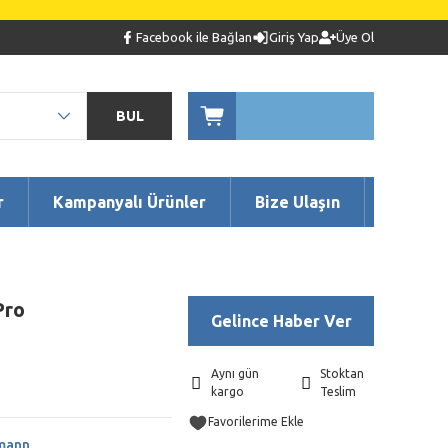
Facebook ile Bağlan
Giriş Yap
Üye Ol
BUL
r
Kampanyalı Ürünler
Bize Ulaşın
Pro
Gelince Haber Ver
Aynı gün
Stoktan
kargo
Teslim
mann