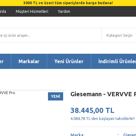
3000 TL ve üzeri tüm siparişlerde kargo bedava!
zda
Müşteri Hizmetleri
Yardım
er
Markalar
Yeni Ürünler
İndirimli Ürünle
Giesemann - VERVVE 
YENİ
38.445,00 TL
4.084,78 TL den başlayan taksitlerle!!
Marka
Giese