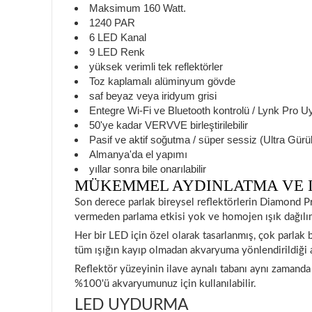
Maksimum 160 Watt.
1240 PAR
6 LED Kanal
9 LED Renk
yüksek verimli tek reflektörler
Toz kaplamalı alüminyum gövde
saf beyaz veya iridyum grisi
Entegre Wi-Fi ve Bluetooth kontrolü / Lynk Pro 
50'ye kadar VERVVE birleştirilebilir
Pasif ve aktif soğutma / süper sessiz (Ultra Gürü
Almanya'da el yapımı
yıllar sonra bile onarılabilir
MÜKEMMEL AYDINLATMA VE 
Son derece parlak bireysel reflektörlerin Diamond Pris
vermeden parlama etkisi yok ve homojen ışık dağılı
Her bir LED için özel olarak tasarlanmış, çok parlak 
tüm ışığın kayıp olmadan akvaryuma yönlendirildiği a
Reflektör yüzeyinin ilave aynalı tabanı aynı zamanda
%100'ü akvaryumunuz için kullanılabilir.
LED UYDURMA