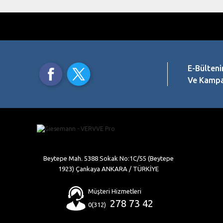
Bu ürüne benzer farklı alternatifler olmalı.
E-Bülteni
Ve Kampan
Beytepe Mah. 5388 Sokak No:1C/55 (Beytepe
1923) Çankaya ANKARA / TÜRKİYE
Müşteri Hizmetleri
278 73 42
0(312)