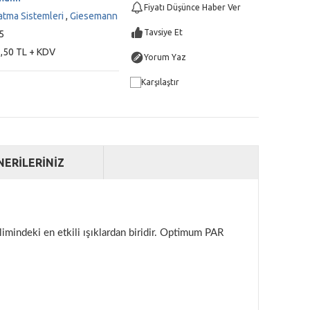
Fiyatı Düşünce Haber Ver
atma Sistemleri
,
Giesemann
Tavsiye Et
5
,50 TL + KDV
Yorum Yaz
Karşılaştır
NERİLERİNİZ
indeki en etkili ışıklardan biridir.
Optimum PAR