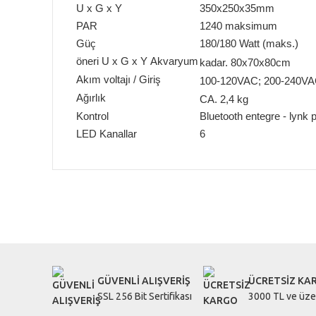
U x G x Y
350x250x35mm
PAR
1240 maksimum
Güç
180/180 Watt (maks.)
öneri U x G x Y Akvaryum
kadar.
80x70x80cm
Akım voltajı / Giriş
100-120VAC;
200-240VA
Ağırlık
CA.
2,4 kg
Kontrol
Bluetooth entegre - lynk
LED Kanallar
6
Bu ürünün fiyat bilgisi, resim, ürün açıklamalarında ve diğe
Görüş ve önerileriniz için teşekkür ederiz.
Ürün resmi kalitesiz, bozuk veya görüntülenemiyor.
Ürün açıklamasında eksik bilgiler bulunuyor.
GÜVENLİ ALIŞVERİŞ
ÜCRETSİZ KA
Ürün bilgilerinde hatalar bulunuyor.
SSL 256 Bit Sertifikası
3000 TL ve üzer
Ürün fiyatı diğer sitelerden daha pahalı.