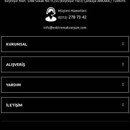
Beytepe Mah. 5388 Sokak No:1C/55 (Beytepe 1923) Çankaya ANKARA / TÜRKİYE
Müşteri Hizmetleri
278 73 42
0(312)
info@esktremakvaryum.com
KURUMSAL
ALIŞVERİŞ
YARDIM
İLETİŞİM