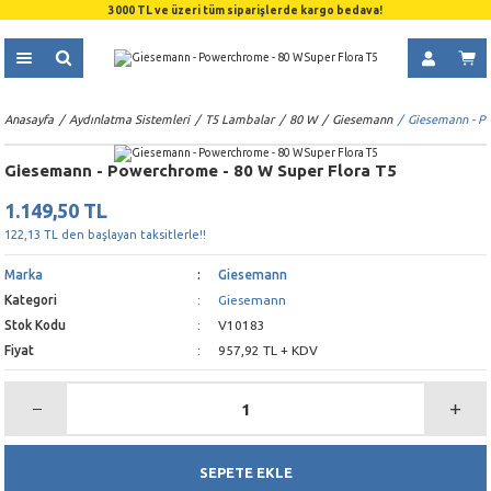
3000 TL ve üzeri tüm siparişlerde kargo bedava!
Anasayfa
Aydınlatma Sistemleri
T5 Lambalar
80 W
Giesemann
Giesemann - P
Giesemann - Powerchrome - 80 W Super Flora T5
1.149,50 TL
122,13 TL den başlayan taksitlerle!!
Marka
Giesemann
Kategori
Giesemann
Stok Kodu
V10183
Fiyat
957,92 TL + KDV
SEPETE EKLE