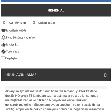
HEMEN AL
Aynı gün kargo
Stoktan Teslim
Fiyatı Düşünce Haber Ver
Tavsiye Et
Yorum Yaz
Karşılaştır
ÜRÜN AÇIKLAMASI
Akvaryum aydınlatma sektörünün lideri Giesemann, yüksek kalitede
ürettiği HQ çıkışlı T5 lambaları,uzun araştırmalar ve arge ler sonunda
üretmiştir.Mercanlar ve bitkilerin büyüyebilmeleri ve renklerini
geliştirebilmeleri için Giesemann,uygun spectrum ve renk sıcaklığında
ürettiği
ampulleri
ile pek çok deneyimli hobici nin beğenisini kazanmıştır.