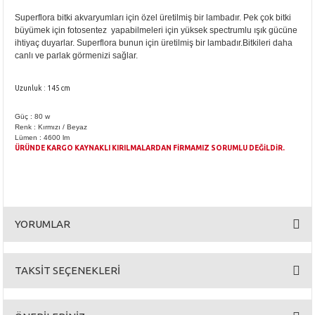
Superflora bitki akvaryumları için özel üretilmiş bir lambadır. Pek çok bitki
büyümek için fotosentez yapabilmeleri için yüksek spectrumlu ışık gücüne
ihtiyaç duyarlar. Superflora bunun için üretilmiş bir lambadır.Bitkileri daha
canlı ve parlak görmenizi sağlar.
Uzunluk : 145 cm
Güç : 80 w
Renk : Kırmızı / Beyaz
Lümen : 4600 lm
ÜRÜNDE KARGO KAYNAKLI KIRILMALARDAN FİRMAMIZ SORUMLU DEĞİLDİR.
YORUMLAR
TAKSİT SEÇENEKLERİ
Bu ürüne ilk yorumu siz yapın!