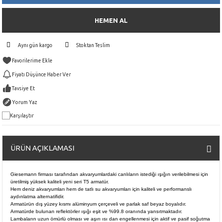
HEMEN AL
Aynı gün kargo
Stoktan Teslim
Fiyatı Düşünce Haber Ver
Tavsiye Et
Yorum Yaz
Karşılaştır
ÜRÜN AÇIKLAMASI
Giesemann firması tarafından akvaryumlardaki canlıların istediği ışığın verilebilmesi için
üretilmiş yüksek kaliteli yeni seri T5 armatür.
Hem deniz akvaryumları hem de tatlı su akvaryumları için kaliteli ve performanslı
aydınlatma alternatifidir.
Armatürün dış yüzey kısmı alüminyum çerçeveli ve parlak saf beyaz boyalıdır.
Armatürde bulunan reflektörler ışığı eşit ve %99.8 oranında yansıtmaktadır.
Lambaların uzun ömürlü olması ve aşırı ısı dan engellenmesi için aktif ve pasif soğutma