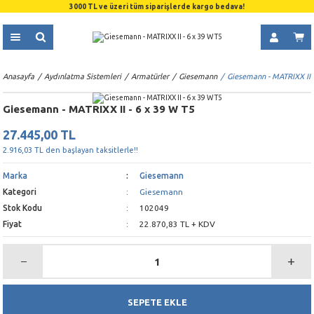
3000 TL ve üzeri tüm siparişlerde kargo bedava!
Anasayfa
Aydınlatma Sistemleri
Armatürler
Giesemann
Giesemann - MATRIXX II -
Giesemann - MATRIXX II - 6 x 39 W T5
27.445,00 TL
2.916,03 TL den başlayan taksitlerle!!
Marka
Giesemann
Kategori
Giesemann
Stok Kodu
102049
Fiyat
22.870,83 TL + KDV
SEPETE EKLE