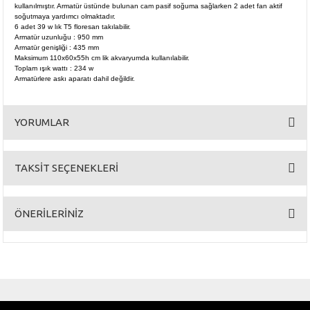
kullanılmıştır. Armatür üstünde bulunan cam pasif soğuma sağlarken 2 adet fan aktif
soğutmaya yardımcı olmaktadır.
6 adet 39 w lık T5 floresan takılabilir.
Armatür uzunluğu : 950 mm
Armatür genişliği : 435 mm
Maksimum 110x60x55h cm lik akvaryumda kullanılabilir.
Toplam ışık wattı : 234 w
Armatürlere askı aparatı dahil değildir.
YORUMLAR
TAKSİT SEÇENEKLERİ
Bu ürüne ilk yorumu siz yapın!
ÖNERİLERİNİZ
Yorum Yaz
Bu ürünün fiyat bilgisi, resim, ürün açıklamalarında ve diğer konularda
yetersiz gördüğünüz noktaları öneri formunu kullanarak tarafımıza
iletebilirsiniz.
Görüş ve önerileriniz için teşekkür ederiz.
GÜVENLİ ALIŞVERİŞ
ÜCRETSİZ KARGO