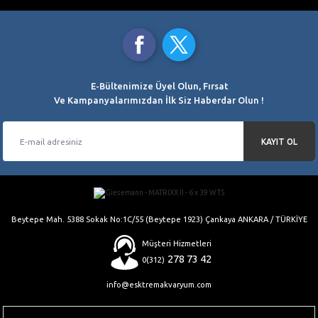
SSL 256 Bit Sertifikası
3000 TL ve üzeri alışverişlerde
TAKSİT İMKANI
Ürün resmi kalitesiz, bozuk veya görüntülenemiyor.
AYNI GÜN KARGO
Kredi Kartı Ödemelerinde
Saat 15.00’a Kadar
Ürün açıklamasında eksik bilgiler bulunuyor.
ORJİNAL ÜRÜNLER
Ürün bilgilerinde hatalar bulunuyor.
%100 Orjinal Ürün Garantisi
Ürün fiyatı diğer sitelerden daha pahalı.
E-Bültenimize Üyel Olun, Fırsat
Bu ürüne benzer farklı alternatifler olmalı.
Ve Kampanyalarımızdan İlk Siz Haberdar Olun !
KAYIT OL
Gönder
Beytepe Mah. 5388 Sokak No:1C/55 (Beytepe 1923) Çankaya ANKARA / TÜRKİYE
Müşteri Hizmetleri
278 73 42
0(312)
info@esktremakvaryum.com