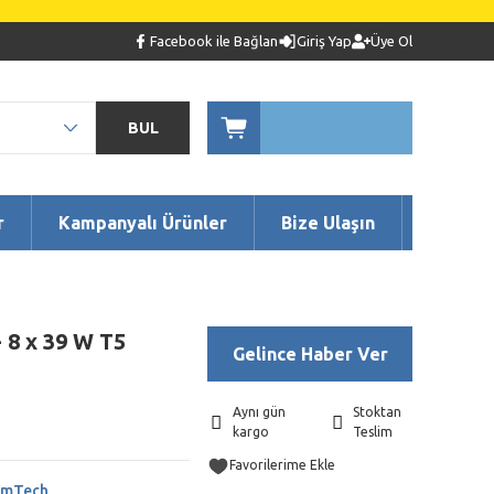
Facebook ile Bağlan
Giriş Yap
Üye Ol
BUL
r
Kampanyalı Ürünler
Bize Ulaşın
 8 x 39 W T5
Gelince Haber Ver
Aynı gün
Stoktan
kargo
Teslim
emTech