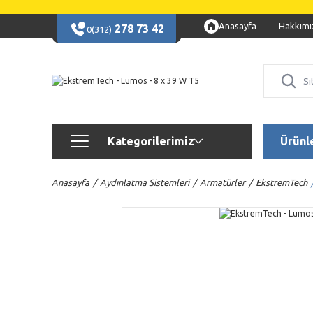
Anasayfa
Hakkımı
278 73 42
0(312)
Kategorilerimiz
Ürünl
Anasayfa
Aydınlatma Sistemleri
Armatürler
EkstremTech