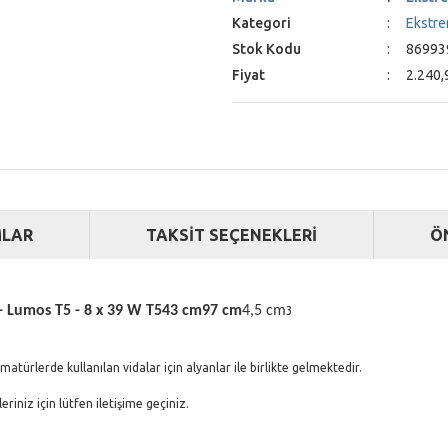
Kategori
Ekstr
Stok Kodu
86993
Fiyat
2.240,
LAR
TAKSİT SEÇENEKLERİ
Ö
 Lumos T5 - 8 x 39 W T5
43 cm
97 cm
4,5 cm
3
matürlerde kullanılan vidalar için alyanlar ile birlikte gelmektedir.
iniz için lütfen iletişime geçiniz.