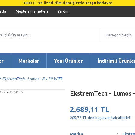
3000 TL ve üzeri tüm siparişlerde kargo bedava!
zda
Müşteri Hizmetleri
Yardım
er
Markalar
Yeni Ürünler
İndirimli Ürünle
EkstremTech - Lumos - 8 x 39 W T5
EkstremTech - Lumos -
2.689,11 TL
285,72 TL den başlayan taksitlerle!!
Marka
Ekstr