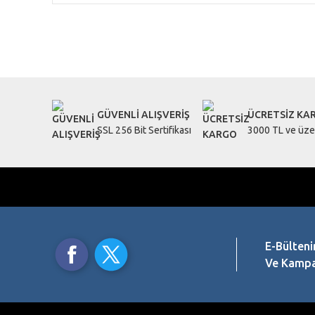
Bu ürünün fiyat bilgisi, resim, ürün açıklamalarında ve diğe
Görüş ve önerileriniz için teşekkür ederiz.
Ürün resmi kalitesiz, bozuk veya görüntülenemiyor.
Ürün açıklamasında eksik bilgiler bulunuyor.
GÜVENLİ ALIŞVERİŞ
ÜCRETSİZ KA
Ürün bilgilerinde hatalar bulunuyor.
SSL 256 Bit Sertifikası
3000 TL ve üzer
Ürün fiyatı diğer sitelerden daha pahalı.
Bu ürüne benzer farklı alternatifler olmalı.
E-Bülteni
Ve Kampan