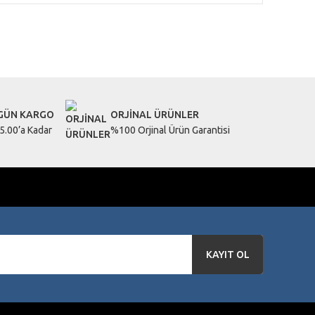
letebilirsiniz.
 GÜN KARGO
ORJİNAL ÜRÜNLER
5.00’a Kadar
%100 Orjinal Ürün Garantisi
KAYIT OL