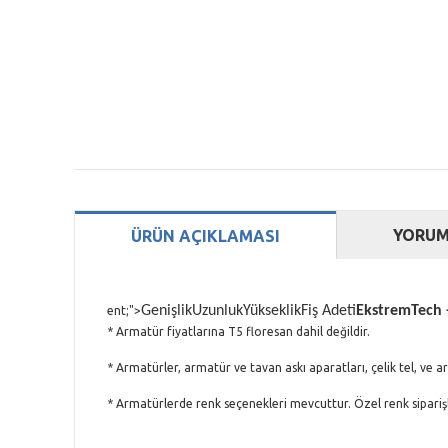
YORUM
ÜRÜN AÇIKLAMASI
Genişlik
Uzunluk
Yükseklik
Fiş Adeti
EkstremTech -
ent;">
* Armatür fiyatlarına T5 floresan dahil değildir.
* Armatürler, armatür ve tavan askı aparatları, çelik tel, ve ar
* Armatürlerde renk seçenekleri mevcuttur. Özel renk siparişler