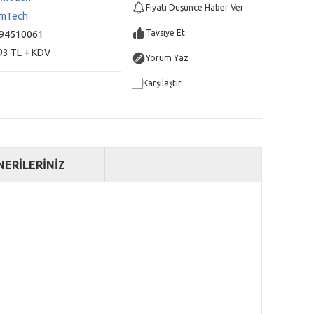
Fiyatı Düşünce Haber Ver
emTech
Tavsiye Et
94510061
93 TL + KDV
Yorum Yaz
Karşılaştır
NERİLERİNİZ