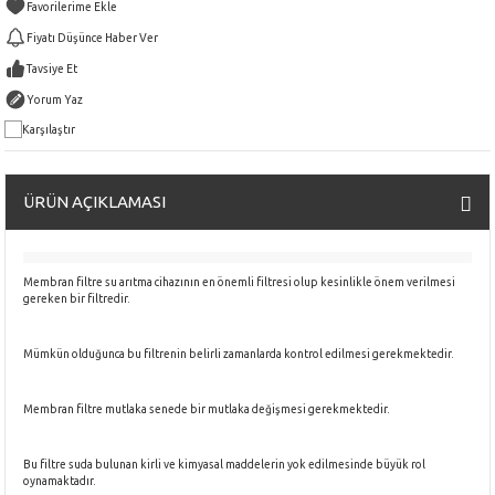
Fiyatı Düşünce Haber Ver
Tavsiye Et
Yorum Yaz
Karşılaştır
ÜRÜN AÇIKLAMASI
Membran filtre su arıtma cihazının en önemli filtresi olup kesinlikle önem verilmesi
gereken bir filtredir.
Mümkün olduğunca bu filtrenin belirli zamanlarda kontrol edilmesi gerekmektedir.
Membran filtre mutlaka senede bir mutlaka değişmesi gerekmektedir.
Bu filtre suda bulunan kirli ve kimyasal maddelerin yok edilmesinde büyük rol
oynamaktadır.