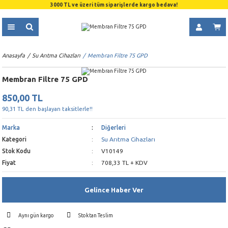
3000 TL ve üzeri tüm siparişlerde kargo bedava!
Anasayfa
Su Arıtma Cihazları
Membran Filtre 75 GPD
Membran Filtre 75 GPD
850,00 TL
90,31 TL den başlayan taksitlerle!!
Marka
Diğerleri
Kategori
Su Arıtma Cihazları
Stok Kodu
V10149
Fiyat
708,33 TL + KDV
Gelince Haber Ver
Aynı gün kargo
Stoktan Teslim