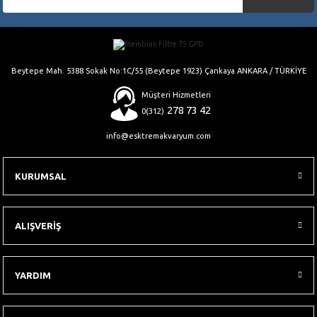
Gönder
Beytepe Mah. 5388 Sokak No:1C/55 (Beytepe 1923) Çankaya ANKARA / TÜRKİYE
Müşteri Hizmetleri
278 73 42
0(312)
info@esktremakvaryum.com
KURUMSAL
ALIŞVERİŞ
YARDIM