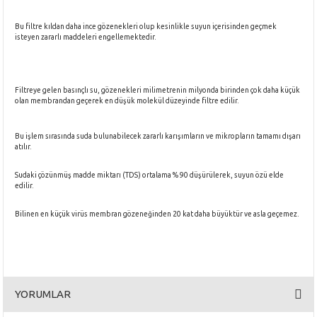
Bu filtre kıldan daha ince gözenekleri olup kesinlikle suyun içerisinden geçmek
isteyen zararlı maddeleri engellemektedir.
Filtreye gelen basınçlı su, gözenekleri milimetrenin milyonda birinden çok daha küçük
olan membrandan geçerek en düşük molekül düzeyinde filtre edilir.
Bu işlem sırasında suda bulunabilecek zararlı karışımların ve mikropların tamamı dışarı
atılır.
Sudaki çözünmüş madde miktarı (TDS) ortalama % 90 düşürülerek, suyun özü elde
edilir.
Bilinen en küçük virüs membran gözeneğinden 20 kat daha büyüktür ve asla geçemez.
YORUMLAR