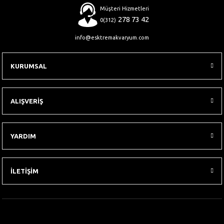
Müşteri Hizmetleri
278 73 42
0(312)
info@esktremakvaryum.com
KURUMSAL
ALIŞVERİŞ
YARDIM
İLETİŞİM