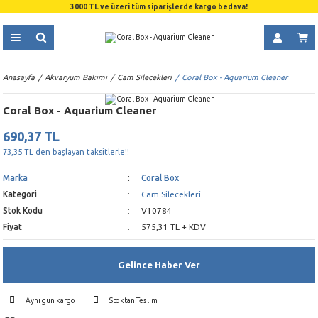
3000 TL ve üzeri tüm siparişlerde kargo bedava!
Anasayfa
Akvaryum Bakımı
Cam Silecekleri
Coral Box - Aquarium Cleaner
Coral Box - Aquarium Cleaner
690,37 TL
73,35 TL den başlayan taksitlerle!!
Marka
Coral Box
Kategori
Cam Silecekleri
Stok Kodu
V10784
Fiyat
575,31 TL + KDV
Gelince Haber Ver
Aynı gün kargo
Stoktan Teslim