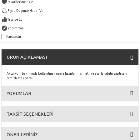
Fiyatı Düşünce Haber Ver
Tavsiye Et
Yorum Yaz
Karşılaştır
ÜRÜN AÇIKLAMASI
Akvaryum bakımında kullanılmak üzere hazırlanmış jiletli ve ayarlanabilir saplı cam
temizleme aparatı
YORUMLAR
TAKSİT SEÇENEKLERİ
Bu ürüne ilk yorumu siz yapın!
ÖNERİLERİNİZ
Yorum Yaz