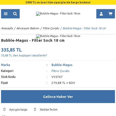
3000 TL ve üzeri tüm siparişlerde kargo bedava!
Anasayfa
Akvaryum Bakımı
Filtre Çorabı
Bubble-Magus - Filter Sock 18 cm
Bubble-Magus - Filter Sock 18 cm
335,85 TL
35,68 TL den başlayan taksitlerle!!
Marka
Bubble-Magus
Kategori
Filtre Çorabı
Stok Kodu
V10767
Fiyat
279,88 TL + KDV
Gelince Haber Ver
Aynı gün kargo
Stoktan Teslim