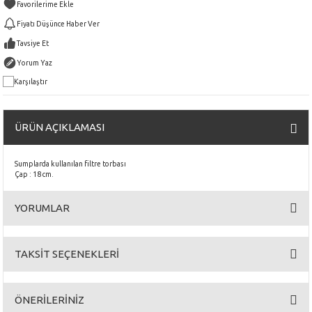
Fiyatı Düşünce Haber Ver
Tavsiye Et
Yorum Yaz
Karşılaştır
ÜRÜN AÇIKLAMASI
Sumplarda kullanılan filtre torbası
Çap : 18 cm.
YORUMLAR
TAKSİT SEÇENEKLERİ
Bu ürüne ilk yorumu siz yapın!
ÖNERİLERİNİZ
Yorum Yaz