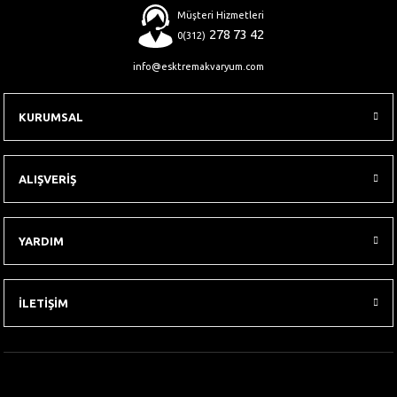
Müşteri Hizmetleri
278 73 42
0(312)
info@esktremakvaryum.com
KURUMSAL
ALIŞVERİŞ
YARDIM
İLETİŞİM