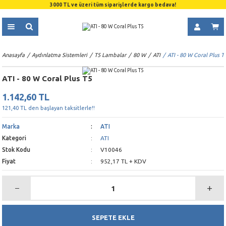
3000 TL ve üzeri tüm siparişlerde kargo bedava!
Anasayfa
Aydınlatma Sistemleri
T5 Lambalar
80 W
ATI
ATI - 80 W Coral Plus T
ATI - 80 W Coral Plus T5
1.142,60 TL
121,40 TL den başlayan taksitlerle!!
Marka
ATI
Kategori
ATI
Stok Kodu
V10046
Fiyat
952,17 TL + KDV
SEPETE EKLE