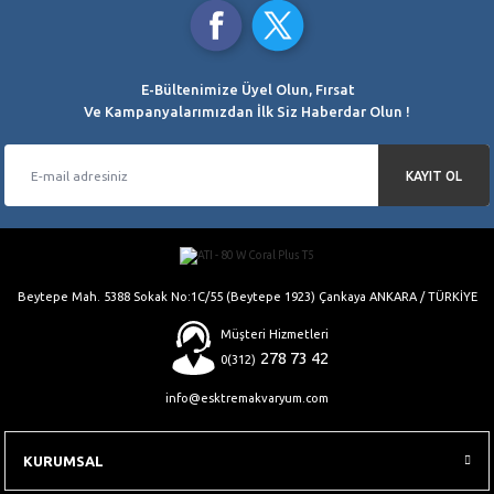
Kredi Kartı Ödemelerinde
Saat 15.00’a Kadar
Ürün açıklamasında eksik bilgiler bulunuyor.
ORJİNAL ÜRÜNLER
Ürün bilgilerinde hatalar bulunuyor.
%100 Orjinal Ürün Garantisi
Ürün fiyatı diğer sitelerden daha pahalı.
E-Bültenimize Üyel Olun, Fırsat
Bu ürüne benzer farklı alternatifler olmalı.
Ve Kampanyalarımızdan İlk Siz Haberdar Olun !
KAYIT OL
Gönder
Beytepe Mah. 5388 Sokak No:1C/55 (Beytepe 1923) Çankaya ANKARA / TÜRKİYE
Müşteri Hizmetleri
278 73 42
0(312)
info@esktremakvaryum.com
KURUMSAL