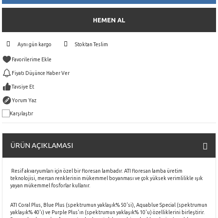
HEMEN AL
Aynı gün kargo
Stoktan Teslim
Fiyatı Düşünce Haber Ver
Tavsiye Et
Yorum Yaz
Karşılaştır
ÜRÜN AÇIKLAMASI
Resif akvaryumları için özel bir floresan lambadır. ATI floresan lamba üretim
teknolojisi, mercan renklerinin mükemmel boyanması ve çok yüksek verimlilikle ışık
yayan mükemmel fosforlar kullanır.
ATI Coral Plus, Blue Plus (spektrumun yaklaşık% 50'si), Aquablue Special (spektrumun
yaklaşık% 40'ı) ve Purple Plus'ın (spektrumun yaklaşık% 10'u) özelliklerini birleştirir.