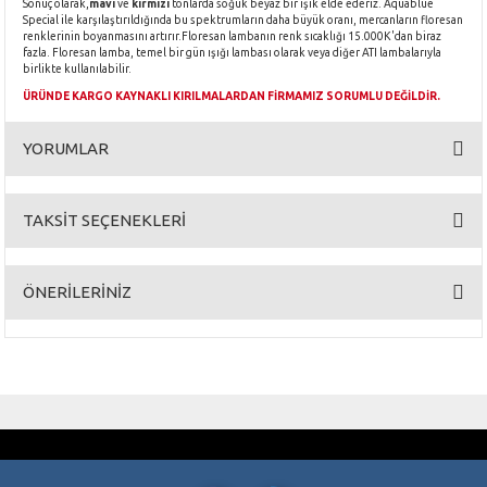
Sonuç olarak,
mavi
ve
kırmızı
tonlarda soğuk beyaz bir ışık elde ederiz. Aquablue
Special ile karşılaştırıldığında bu spektrumların daha büyük oranı, mercanların floresan
renklerinin boyanmasını artırır.Floresan lambanın renk sıcaklığı 15.000K'dan biraz
fazla. Floresan lamba, temel bir gün ışığı lambası olarak veya diğer ATI lambalarıyla
birlikte kullanılabilir.
ÜRÜNDE KARGO KAYNAKLI KIRILMALARDAN FİRMAMIZ SORUMLU DEĞİLDİR.
YORUMLAR
TAKSİT SEÇENEKLERİ
Bu ürüne ilk yorumu siz yapın!
ÖNERİLERİNİZ
Yorum Yaz
Bu ürünün fiyat bilgisi, resim, ürün açıklamalarında ve diğer konularda
yetersiz gördüğünüz noktaları öneri formunu kullanarak tarafımıza
iletebilirsiniz.
Görüş ve önerileriniz için teşekkür ederiz.
GÜVENLİ ALIŞVERİŞ
ÜCRETSİZ KARGO
SSL 256 Bit Sertifikası
3000 TL ve üzeri alışverişlerde
TAKSİT İMKANI
Ürün resmi kalitesiz, bozuk veya görüntülenemiyor.
AYNI GÜN KARGO