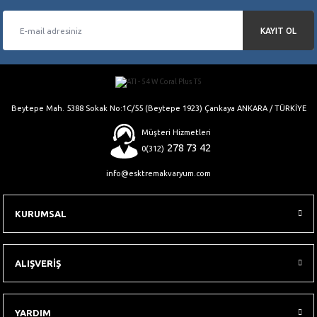
KAYIT OL
Gönder
Beytepe Mah. 5388 Sokak No:1C/55 (Beytepe 1923) Çankaya ANKARA / TÜRKİYE
Müşteri Hizmetleri
278 73 42
0(312)
info@esktremakvaryum.com
KURUMSAL
ALIŞVERİŞ
YARDIM