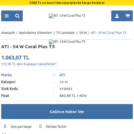
3000 TL ve üzeri tüm siparişlerde kargo bedava!
Anasayfa
Aydınlatma Sistemleri
T5 Lambalar
54 W
ATI - 54 W Coral Plus T5
ATI - 54 W Coral Plus T5
1.063,07 TL
112,95 TL den başlayan taksitlerle!!
Marka
ATI
Kategori
54 W
Stok Kodu
V10045
Fiyat
885,89 TL + KDV
Gelince Haber Ver
Aynı gün kargo
Stoktan Teslim