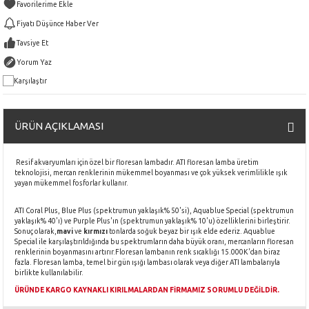
Fiyatı Düşünce Haber Ver
Tavsiye Et
Yorum Yaz
Karşılaştır
ÜRÜN AÇIKLAMASI
Resif akvaryumları için özel bir floresan lambadır. ATI floresan lamba üretim
teknolojisi, mercan renklerinin mükemmel boyanması ve çok yüksek verimlilikle ışık
yayan mükemmel fosforlar kullanır.
ATI Coral Plus, Blue Plus (spektrumun yaklaşık% 50'si), Aquablue Special (spektrumun
yaklaşık% 40'ı) ve Purple Plus'ın (spektrumun yaklaşık% 10'u) özelliklerini birleştirir.
Sonuç olarak,
mavi
ve
kırmızı
tonlarda soğuk beyaz bir ışık elde ederiz. Aquablue
Special ile karşılaştırıldığında bu spektrumların daha büyük oranı, mercanların floresan
renklerinin boyanmasını artırır.Floresan lambanın renk sıcaklığı 15.000K'dan biraz
fazla. Floresan lamba, temel bir gün ışığı lambası olarak veya diğer ATI lambalarıyla
birlikte kullanılabilir.
ÜRÜNDE KARGO KAYNAKLI KIRILMALARDAN FİRMAMIZ SORUMLU DEĞİLDİR.