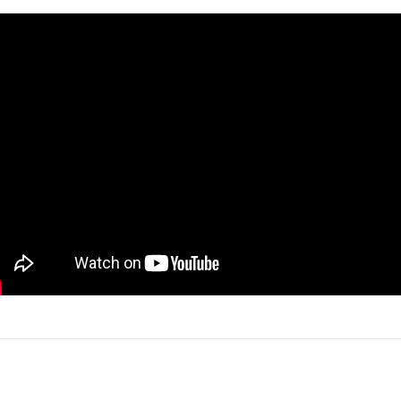
r konularda yetersiz gördüğünüz noktaları öneri formunu kullanarak tarafımıza i