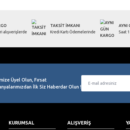
Bu ürüne ilk yorumu siz yapın!
Yorum Yaz
RGO
TAKSİT İMKANI
AYNI
i alışverişlerde
Kredi Kartı Ödemelerinde
Saat 1
mize Üyel Olun, Fırsat
Gönder
yalarımızdan İlk Siz Haberdar Olun !
KURUMSAL
ALIŞVERİŞ
Y