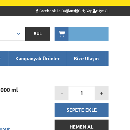
Facebook ile Bağlan
Giriş Yap
Üye Ol
BUL
r
Kampanyalı Ürünler
Bize Ulaşın
1000 ml
SEPETE EKLE
HEMEN AL
orest