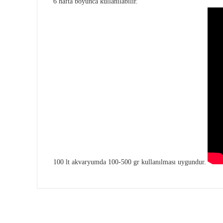
6 hafta boyunca kullanılabilir.
100 lt akvaryumda 100-500 gr kullanılması uygundur.
Bu ürünün fiyat bilgisi, resim, ürün açıklamalarında ve diğe
Görüş ve önerileriniz için teşekkür ederiz.