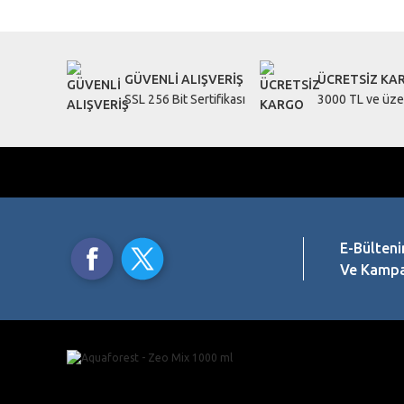
Ürün resmi kalitesiz, bozuk veya görüntülenemiyor.
Ürün açıklamasında eksik bilgiler bulunuyor.
GÜVENLİ ALIŞVERİŞ
ÜCRETSİZ KA
Ürün bilgilerinde hatalar bulunuyor.
SSL 256 Bit Sertifikası
3000 TL ve üzer
Ürün fiyatı diğer sitelerden daha pahalı.
Bu ürüne benzer farklı alternatifler olmalı.
E-Bülteni
Ve Kampan