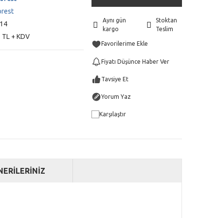
orest
Aynı gün
Stoktan
14
kargo
Teslim
 TL + KDV
Fiyatı Düşünce Haber Ver
Tavsiye Et
Yorum Yaz
Karşılaştır
NERİLERİNİZ