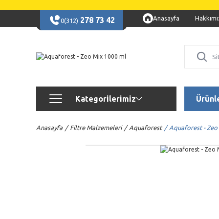
Anasayfa
Hakkımı
278 73 42
0(312)
Kategorilerimiz
Ürünl
Anasayfa
Filtre Malzemeleri
Aquaforest
Aquaforest - Zeo