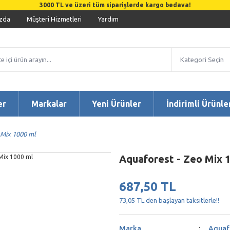
3000 TL ve üzeri tüm siparişlerde kargo bedava!
zda
Müşteri Hizmetleri
Yardım
er
Markalar
Yeni Ürünler
İndirimli Ürünle
 Mix 1000 ml
Aquaforest - Zeo Mix 
687,50 TL
73,05 TL den başlayan taksitlerle!!
Marka
Aquaf