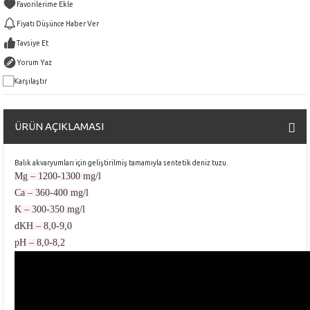
Fiyatı Düşünce Haber Ver
Tavsiye Et
Yorum Yaz
Karşılaştır
ÜRÜN AÇIKLAMASI
Balık akvaryumları için geliştirilmiş tamamıyla sentetik deniz tuzu.
Mg – 1200-1300 mg/l
Ca – 360-400 mg/l
K – 300-350 mg/l
dKH – 8,0-9,0
pH – 8,0-8,2