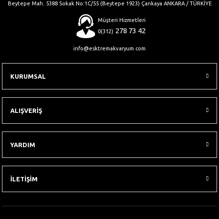
Beytepe Mah. 5388 Sokak No:1C/55 (Beytepe 1923) Çankaya ANKARA / TÜRKİYE
Müşteri Hizmetleri
278 73 42
0(312)
info@esktremakvaryum.com
KURUMSAL
ALIŞVERİŞ
YARDIM
İLETİŞİM