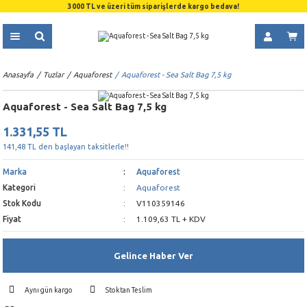
3000 TL ve üzeri tüm siparişlerde kargo bedava!
Anasayfa
Tuzlar
Aquaforest
Aquaforest - Sea Salt Bag 7,5 kg
Aquaforest - Sea Salt Bag 7,5 kg
1.331,55 TL
141,48 TL den başlayan taksitlerle!!
Marka
Aquaforest
Kategori
Aquaforest
Stok Kodu
V110359146
Fiyat
1.109,63 TL + KDV
Gelince Haber Ver
Aynı gün kargo
Stoktan Teslim