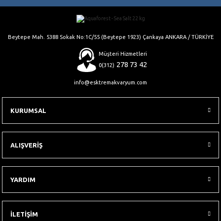
Gönder
Beytepe Mah. 5388 Sokak No:1C/55 (Beytepe 1923) Çankaya ANKARA / TÜRKİYE
Müşteri Hizmetleri
278 73 42
0(312)
info@esktremakvaryum.com
KURUMSAL
ALIŞVERİŞ
YARDIM
İLETİŞİM