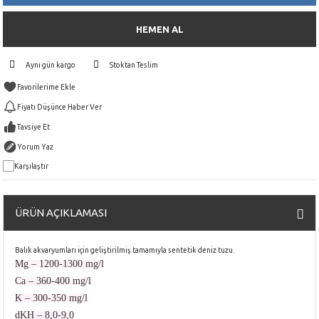
HEMEN AL
Aynı gün kargo
Stoktan Teslim
Fiyatı Düşünce Haber Ver
Tavsiye Et
Yorum Yaz
Karşılaştır
ÜRÜN AÇIKLAMASI
Balık akvaryumları için geliştirilmiş tamamıyla sentetik deniz tuzu.
Mg – 1200-1300 mg/l
Ca – 360-400 mg/l
K – 300-350 mg/l
dKH – 8,0-9,0