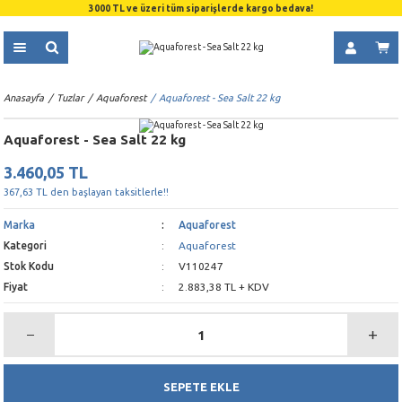
3000 TL ve üzeri tüm siparişlerde kargo bedava!
Anasayfa
Tuzlar
Aquaforest
Aquaforest - Sea Salt 22 kg
Aquaforest - Sea Salt 22 kg
3.460,05 TL
367,63 TL den başlayan taksitlerle!!
Marka
Aquaforest
Kategori
Aquaforest
Stok Kodu
V110247
Fiyat
2.883,38 TL + KDV
SEPETE EKLE