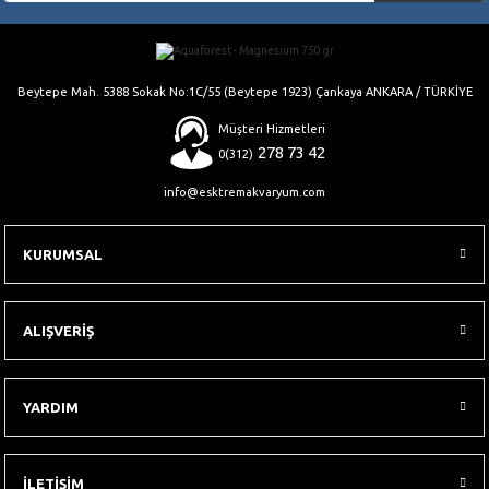
Gönder
Beytepe Mah. 5388 Sokak No:1C/55 (Beytepe 1923) Çankaya ANKARA / TÜRKİYE
Müşteri Hizmetleri
278 73 42
0(312)
info@esktremakvaryum.com
KURUMSAL
ALIŞVERİŞ
YARDIM
İLETİŞİM