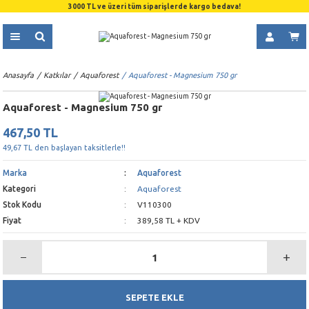
3000 TL ve üzeri tüm siparişlerde kargo bedava!
Anasayfa
Katkılar
Aquaforest
Aquaforest - Magnesium 750 gr
Aquaforest - Magnesium 750 gr
467,50 TL
49,67 TL den başlayan taksitlerle!!
Marka
Aquaforest
Kategori
Aquaforest
Stok Kodu
V110300
Fiyat
389,58 TL + KDV
SEPETE EKLE