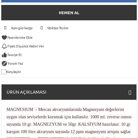
HEMEN AL
Aynı gün kargo
Stoktan Teslim
Fiyatı Düşünce Haber Ver
Tavsiye Et
Yorum Yaz
Karşılaştır
ÜRÜN AÇIKLAMASI
MAGNESIUM - Mercan akvaryumlarında Magnezyum değerlerini
uygun olan seviyelerde korumak için kullanılır. 1000 ml. reverse osmos
suyunda 10 gr. MAGNEZYUM ve 50gr. KALSİYUM hazırlanır. 10 gr.
karışım 100 litre akvaryum suyunda 12 ppm magnezyum artışını sağlar.