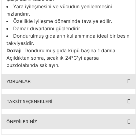
Yara iyileşmesini ve vücudun yenilenmesini
hızlandırır.
Özellikle iyileşme döneminde tavsiye edilir.
Damar duvarlarını güçlendirir.
Dondurulmuş gıdaların kullanımında ideal bir besin
takviyesidir.
Dozaj:
Dondurulmuş gıda küpü başına 1 damla.
Açıldıktan sonra, sıcaklık 24°C'yi aşarsa
buzdolabında saklayın.
YORUMLAR
TAKSİT SEÇENEKLERİ
Bu ürüne ilk yorumu siz yapın!
ÖNERİLERİNİZ
Yorum Yaz