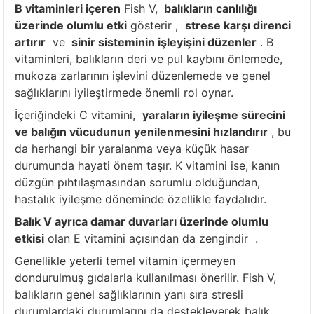
B vitaminleri içeren
Fish V,
balıkların canlılığı
üzerinde olumlu etki
gösterir ,
strese karşı direnci
artırır
ve
sinir sisteminin işleyişini düzenler
. B
vitaminleri, balıkların deri ve pul kaybını önlemede,
mukoza zarlarının işlevini düzenlemede ve genel
sağlıklarını iyileştirmede önemli rol oynar.
İçeriğindeki C vitamini,
yaraların iyileşme sürecini
ve balığın vücudunun yenilenmesini hızlandırır
, bu
da herhangi bir yaralanma veya küçük hasar
durumunda hayati önem taşır. K vitamini ise, kanın
düzgün pıhtılaşmasından sorumlu olduğundan,
hastalık iyileşme döneminde özellikle faydalıdır.
Balık V ayrıca damar duvarları üzerinde olumlu
etkisi
olan E vitamini açısından da zengindir .
Genellikle yeterli temel vitamin içermeyen
dondurulmuş gıdalarla kullanılması önerilir. Fish V,
balıkların genel sağlıklarının yanı sıra stresli
durumlardaki durumlarını da destekleyerek balık