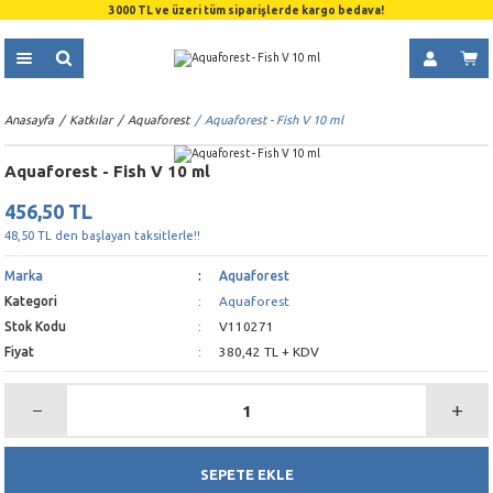
3000 TL ve üzeri tüm siparişlerde kargo bedava!
Anasayfa
Katkılar
Aquaforest
Aquaforest - Fish V 10 ml
Aquaforest - Fish V 10 ml
456,50 TL
48,50 TL den başlayan taksitlerle!!
Marka
Aquaforest
Kategori
Aquaforest
Stok Kodu
V110271
Fiyat
380,42 TL + KDV
SEPETE EKLE