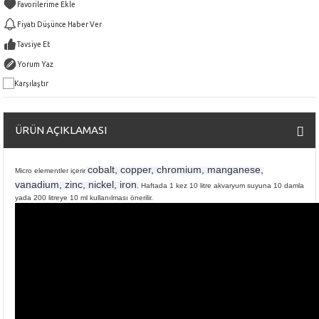
Fiyatı Düşünce Haber Ver
Tavsiye Et
Yorum Yaz
Karşılaştır
ÜRÜN AÇIKLAMASI
cobalt, copper, chromium, manganese,
Micro elementler içerir
vanadium, zinc, nickel, iron
.
Haftada 1 kez 10 litre akvaryum suyuna 10 damla
yada 200 litreye 10 ml kullanılması önerilir.