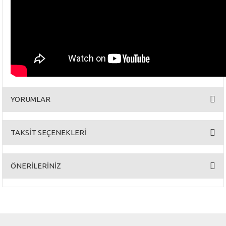
YORUMLAR
TAKSİT SEÇENEKLERİ
Bu ürüne ilk yorumu siz yapın!
ÖNERİLERİNİZ
Yorum Yaz
Bu ürünün fiyat bilgisi, resim, ürün açıklamalarında ve diğer konularda
yetersiz gördüğünüz noktaları öneri formunu kullanarak tarafımıza
iletebilirsiniz.
Görüş ve önerileriniz için teşekkür ederiz.