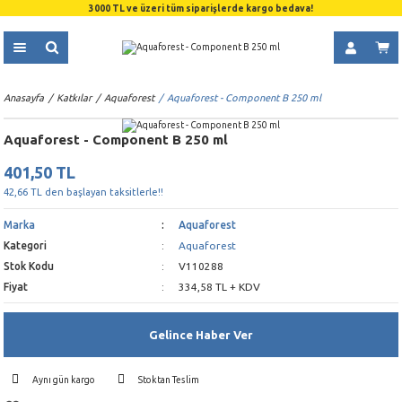
3000 TL ve üzeri tüm siparişlerde kargo bedava!
Anasayfa
Katkılar
Aquaforest
Aquaforest - Component B 250 ml
Aquaforest - Component B 250 ml
401,50 TL
42,66 TL den başlayan taksitlerle!!
Marka
Aquaforest
Kategori
Aquaforest
Stok Kodu
V110288
Fiyat
334,58 TL + KDV
Gelince Haber Ver
Aynı gün kargo
Stoktan Teslim