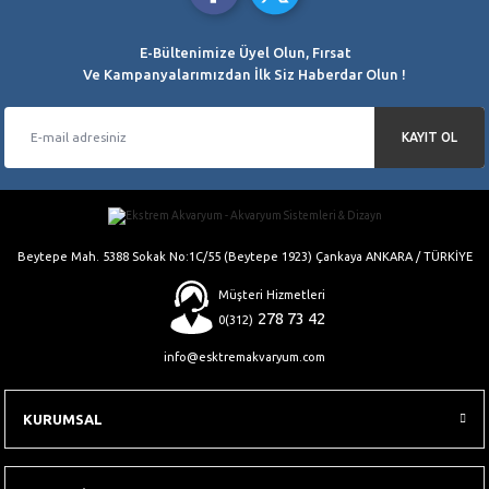
%100 Orjinal Ürün Garantisi
E-Bültenimize Üyel Olun, Fırsat
Ve Kampanyalarımızdan İlk Siz Haberdar Olun !
KAYIT OL
Beytepe Mah. 5388 Sokak No:1C/55 (Beytepe 1923) Çankaya ANKARA / TÜRKİYE
Müşteri Hizmetleri
278 73 42
0(312)
info@esktremakvaryum.com
KURUMSAL