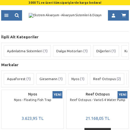
3000 TL ve üzeri tüm siparişlerde kargo bedava!
İlgili Alt Kategoriler
Aydınlatma Sistemleri
(1)
Dalga Motorları
(1)
Diğerleri
(1)
Kaf
Markalar
Aquaforest
(1)
Giesemann
(1)
Nyos
(1)
Reef Octopus
(2)
Nyos
Reef Octopus
YENİ
YENİ
Nyos - Floating Fish Trap
Reef Octopus - VarioS 4 Water Pump
3.623,95 TL
21.168,05 TL