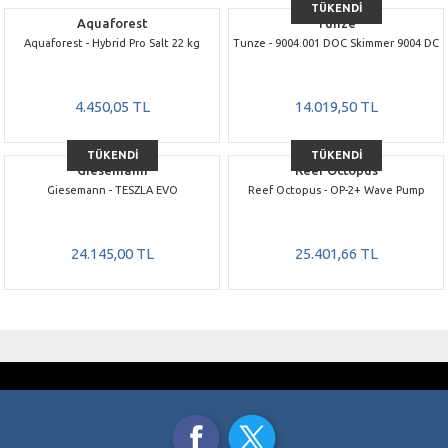
TÜKENDİ
Aquaforest
Tunze
Aquaforest - Hybrid Pro Salt 22 kg
Tunze - 9004.001 DOC Skimmer 9004 DC
4.450,05 TL
14.019,50 TL
TÜKENDİ
TÜKENDİ
Giesemann
Reef Octopus
Giesemann - TESZLA EVO
Reef Octopus - OP-2+ Wave Pump
24.145,00 TL
25.401,66 TL
GÜVENLİ ALIŞVERİŞ
ÜCRETSİZ KARGO
SSL 256 Bit Sertifikası
3000 TL ve üzeri alışverişlerde
TAKSİT İMKANI
AYNI GÜN KARGO
Kredi Kartı Ödemelerinde
Saat 15.00’a Kadar
ORJİNAL ÜRÜNLER