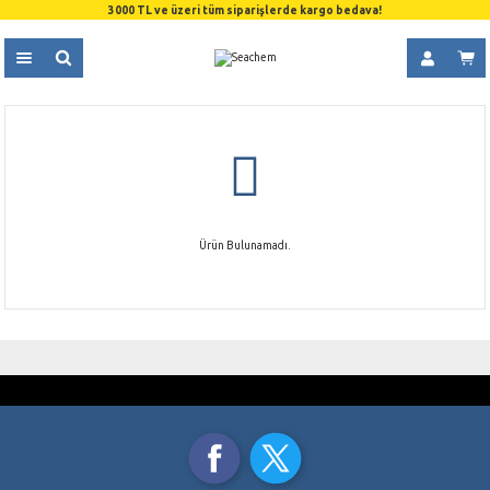
3000 TL ve üzeri tüm siparişlerde kargo bedava!
Ürün Bulunamadı.
GÜVENLİ ALIŞVERİŞ
ÜCRETSİZ KARGO
SSL 256 Bit Sertifikası
3000 TL ve üzeri alışverişlerde
TAKSİT İMKANI
AYNI GÜN KARGO
Kredi Kartı Ödemelerinde
Saat 15.00’a Kadar
ORJİNAL ÜRÜNLER
%100 Orjinal Ürün Garantisi