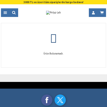
3000 TL ve üzeri tüm siparişlerde kargo bedava!
Ürün Bulunamadı.
GÜVENLİ ALIŞVERİŞ
ÜCRETSİZ KARGO
SSL 256 Bit Sertifikası
3000 TL ve üzeri alışverişlerde
TAKSİT İMKANI
AYNI GÜN KARGO
Kredi Kartı Ödemelerinde
Saat 15.00’a Kadar
ORJİNAL ÜRÜNLER
%100 Orjinal Ürün Garantisi