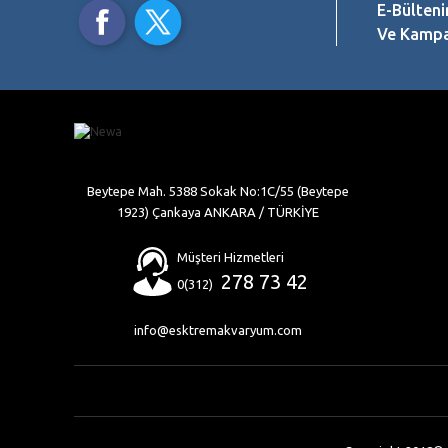
E-Bülteni
Ve Kampan
Beytepe Mah. 5388 Sokak No:1C/55 (Beytepe
1923) Çankaya ANKARA / TÜRKİYE
Müşteri Hizmetleri
278 73 42
0(312)
info@esktremakvaryum.com