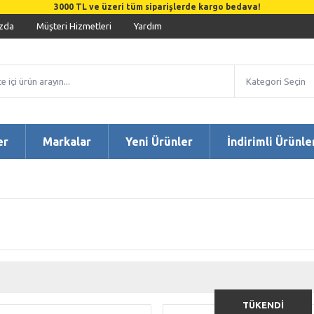
3000 TL ve üzeri tüm siparişlerde kargo bedava!
zda
Müşteri Hizmetleri
Yardım
er
Markalar
Yeni Ürünler
İndirimli Ürünle
TÜKENDİ