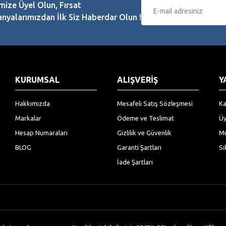
mize Üyel Olun, Fırsat
yalarımızdan İlk Siz Haberdar Olun !
KURUMSAL
ALIŞVERİŞ
Y
Hakkımızda
Mesafeli Satış Sözleşmesi
Ka
Markalar
Ödeme ve Teslimat
Üy
Hesap Numaraları
Gizlilik ve Güvenlik
Mü
BLOG
Garanti Şartları
Sı
İade Şartları