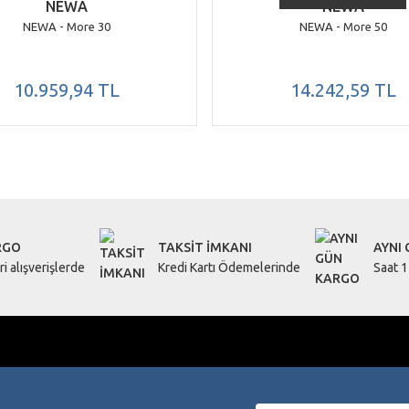
NEWA
NEWA
NEWA - More 30
NEWA - More 50
10.959,94 TL
14.242,59 TL
RGO
TAKSİT İMKANI
AYNI
i alışverişlerde
Kredi Kartı Ödemelerinde
Saat 1