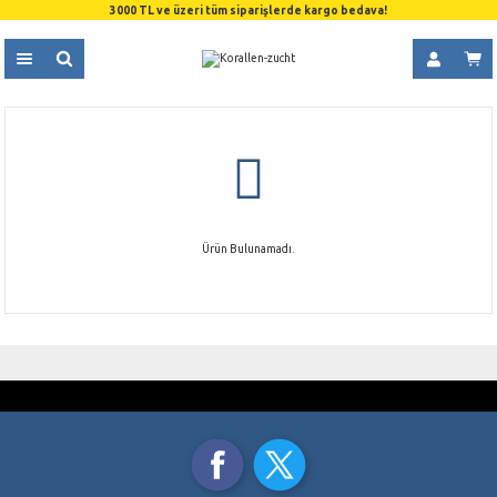
3000 TL ve üzeri tüm siparişlerde kargo bedava!
Ürün Bulunamadı.
GÜVENLİ ALIŞVERİŞ
ÜCRETSİZ KARGO
SSL 256 Bit Sertifikası
3000 TL ve üzeri alışverişlerde
TAKSİT İMKANI
AYNI GÜN KARGO
Kredi Kartı Ödemelerinde
Saat 15.00’a Kadar
ORJİNAL ÜRÜNLER
%100 Orjinal Ürün Garantisi