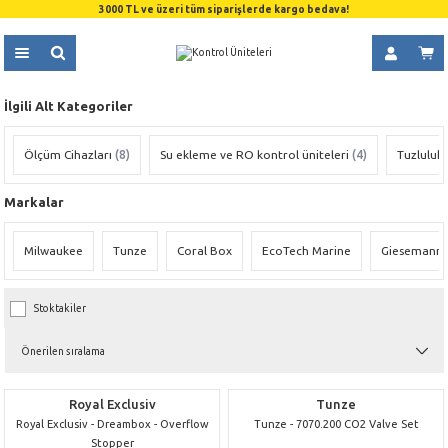
3000 TL ve üzeri tüm siparişlerde kargo bedava!
İlgili Alt Kategoriler
Ölçüm Cihazları
(8)
Su ekleme ve RO kontrol üniteleri
(4)
Tuzluluk
Markalar
Milwaukee
Tunze
Coral Box
EcoTech Marine
Giesemann
Stoktakiler
Royal Exclusiv
Tunze
Royal Exclusiv - Dreambox - Overflow
Tunze - 7070.200 CO2 Valve Set
Stopper