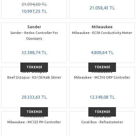
21.994,50 TL
21.058,43 TL
10.997,25 TL
Sander
Milwaukee
Sander - Redox Controller For
Milwaukee - EC59 Conductivity Meter
Ozonizers
33.388,74 TL
4.809,64 TL
TÜKENDİ
TÜKENDİ
Reef Octopus
Milwaukee
Reef Octopus - KS-150 Kalk Stirrer
Milwaukee - MC510 ORP Controller
29.333,63 TL
12.349,08 TL
TÜKENDİ
TÜKENDİ
Milwaukee
Coral Box
Milwaukee - MC122 PH Controller
Coral Box - Refractometer