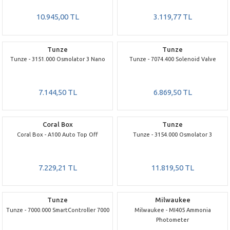
10.945,00 TL
3.119,77 TL
Tunze
Tunze
Tunze - 3151.000 Osmolator 3 Nano
Tunze - 7074.400 Solenoid Valve
7.144,50 TL
6.869,50 TL
Coral Box
Tunze
Coral Box - A100 Auto Top Off
Tunze - 3154.000 Osmolator 3
7.229,21 TL
11.819,50 TL
Tunze
Milwaukee
Tunze - 7000.000 SmartController 7000
Milwaukee - MI405 Ammonia
Photometer