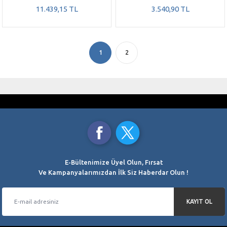
11.439,15 TL
3.540,90 TL
1
2
GÜVENLİ ALIŞVERİŞ
ÜCRETSİZ KARGO
SSL 256 Bit Sertifikası
3000 TL ve üzeri alışverişlerde
TAKSİT İMKANI
AYNI GÜN KARGO
Kredi Kartı Ödemelerinde
Saat 15.00’a Kadar
ORJİNAL ÜRÜNLER
%100 Orjinal Ürün Garantisi
E-Bültenimize Üyel Olun, Fırsat
Ve Kampanyalarımızdan İlk Siz Haberdar Olun !
KAYIT OL