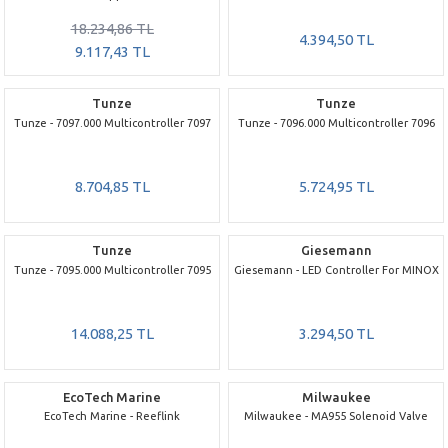
18.234,86 TL
4.394,50 TL
9.117,43 TL
Tunze
Tunze
Tunze - 7097.000 Multicontroller 7097
Tunze - 7096.000 Multicontroller 7096
8.704,85 TL
5.724,95 TL
Tunze
Giesemann
Tunze - 7095.000 Multicontroller 7095
Giesemann - LED Controller For MINOX
14.088,25 TL
3.294,50 TL
EcoTech Marine
Milwaukee
EcoTech Marine - Reeflink
Milwaukee - MA955 Solenoid Valve