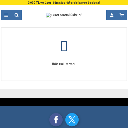
3000 TL ve üzeri tüm siparişlerde kargo bedava!
Ürün Bulunamadı.
GÜVENLİ ALIŞVERİŞ
ÜCRETSİZ KARGO
SSL 256 Bit Sertifikası
3000 TL ve üzeri alışverişlerde
TAKSİT İMKANI
AYNI GÜN KARGO
Kredi Kartı Ödemelerinde
Saat 15.00’a Kadar
ORJİNAL ÜRÜNLER
%100 Orjinal Ürün Garantisi