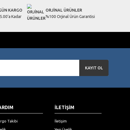
 GÜN KARGO
ORJİNAL ÜRÜNLER
5.00’a Kadar
%100 Orjinal Ürün Garantisi
KAYIT OL
ARDIM
İLETİŞİM
rgo Takibi
İletişim
elik
Yeni Üyelik