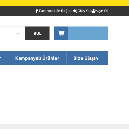
Facebook ile Bağlan
Giriş Yap
Üye Ol
BUL
r
Kampanyalı Ürünler
Bize Ulaşın