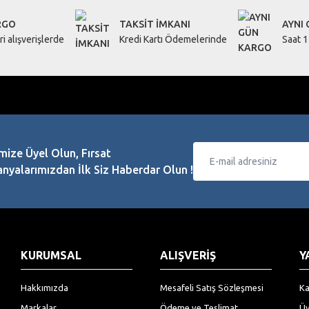
RGO
TAKSİT İMKANI
AYNI
i alışverişlerde
Kredi Kartı Ödemelerinde
Saat 1
mize Üyel Olun, Fırsat
yalarımızdan İlk Siz Haberdar Olun !
KURUMSAL
ALIŞVERİŞ
Y
Hakkımızda
Mesafeli Satış Sözleşmesi
Ka
Markalar
Ödeme ve Teslimat
Üy