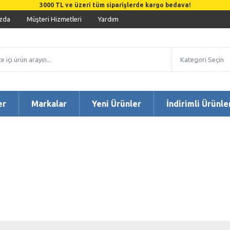
3000 TL ve üzeri tüm siparişlerde kargo bedava!
zda
Müşteri Hizmetleri
Yardım
er
Markalar
Yeni Ürünler
İndirimli Ürünle